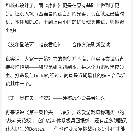
和核心设计了，而《序曲》更是在原有基础上做到了更
新。还没入坑《匹诺曹的谎言》的兄弟，现在就是最佳时
机，本体加DLC几十到上百小时的优质魂类尝试，够你爽
个够!
《艾尔登法环：暗夜君临》——合作方法刷新尝试
说实话，大家一开始对它的期待并不高，但实际尝试后直
接被惊艳到——和兄弟组队刷副本、拼尽全力击败黑夜领
主、打造最佳build的经过，简直是近期最佳的多人合作尝
试其中一个。
《第一奥拉夫：卡赞》——硬核战斗爱慕者狂喜
再来说说《第一奥拉夫：卡赞》，这款游戏堪称魂类中的
“战斗天花板”。它的战斗体系极具回报感，还有超多残酷到
让人抓狂的Boss战——你也许要反复挑战好多少小时才能