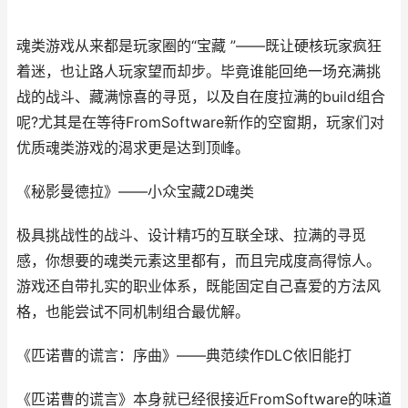
魂类游戏从来都是玩家圈的“宝藏 ”——既让硬核玩家疯狂
着迷，也让路人玩家望而却步。毕竟谁能回绝一场充满挑
战的战斗、藏满惊喜的寻觅，以及自在度拉满的build组合
呢?尤其是在等待FromSoftware新作的空窗期，玩家们对
优质魂类游戏的渴求更是达到顶峰。
《秘影曼德拉》——小众宝藏2D魂类
极具挑战性的战斗、设计精巧的互联全球、拉满的寻觅
感，你想要的魂类元素这里都有，而且完成度高得惊人。
游戏还自带扎实的职业体系，既能固定自己喜爱的方法风
格，也能尝试不同机制组合最优解。
《匹诺曹的谎言：序曲》——典范续作DLC依旧能打
《匹诺曹的谎言》本身就已经很接近FromSoftware的味道