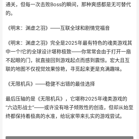
通关，但每一次击败Boss的瞬间，那种爽感都是无可替代
的。
《明末：渊虚之羽》——互联全球和剧情党福音
《明末：渊虚之羽》完全是2025年最有特色的魂类游戏其
中一个!它的全球设计堪称极致——你常常会由于打开一扇
不起眼的门，就直接回到游戏起点而感到震惊。宏大且互
联的地图不仅视觉效果惊艳，寻觅起来更是充满趣味。
《无限机兵》——稳健不出错的最佳选择
最后压轴的是《无限机兵》，它堪称2025年魂类游戏的
“六边形战士”——或许没有啥子倾败性的创造，但却从始至
终都保持着极高的水准，给玩家带来扎实的游戏尝试。