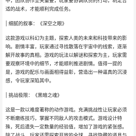
中，团队协作至关重要，玩家要协调队员的行动，制定合
适的战术，才能顺利完成任务。
| 细腻的叙事：《深空之眼》
这款游戏以科幻为主题，探索人类的未来和科技带来的影
响。剧情丰富，玩家通过寻找散落在宇宙中的线索，逐渐
解开故事的真相。游戏的玩法以解谜和探索为主，玩家需
要观察环境中的细节，才能顺利推进剧情。值得一提的
是，游戏的配乐与画面相得益彰，营造出一种逼真的沉浸
感，令玩家深陷其中。
| 挑战极限：《黑暗之魂》
这是一款以难度著称的动作游戏。充满挑战性让玩家必须
不断磨练技巧，掌握不同敌人的攻击模式。游戏设计特
殊，死后遗失一定数量的经验值，增加了游戏的紧张感。
除了战斗，玩家还需探索开放的全球，寻找隐藏的道具与