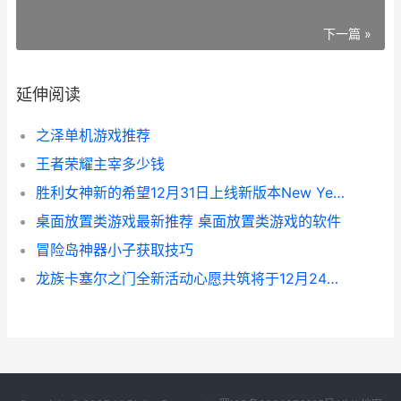
下一篇 »
延伸阅读
之泽单机游戏推荐
王者荣耀主宰多少钱
胜利女神新的希望12月31日上线新版本New Year,New Sword料鞘春风吹酒醒 胜利女神新的希望图鉴在哪
桌面放置类游戏最新推荐 桌面放置类游戏的软件
冒险岛神器小子获取技巧
龙族卡塞尔之门全新活动心愿共筑将于12月24日将开启 龙族卡塞尔之门开服时间