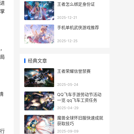
进
王者怎么绑定身份证
掌
2025-12-21
手机单机武侠游戏推荐
2025-12-25
，
局
经典文章
王者荣耀信誉禁赛
2025-05-24
情
QQ飞车手游劳动节活动
一览 qq飞车工资任务
2025-04-29
魔兽全球怀旧服快速成就
获取技巧
行
2025-09-09