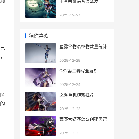
到
王者荣耀语音怎么发
2025-12-27
猜你喜欢
星露谷物语怪物数量统计
己
，
2025-12-25
CS2第二赛程全解析
2025-12-24
区
之泽单机游戏推荐
的
2025-12-23
荒野大镖客怎么创建黑帮
2025-12-21