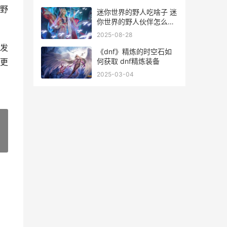
野
迷你世界的野人吃啥子 迷
你世界的野人伙伴怎么变
成农民
2025-08-28
发
《dnf》精炼的时空石如
何获取 dnf精炼装备
更
2025-03-04
»