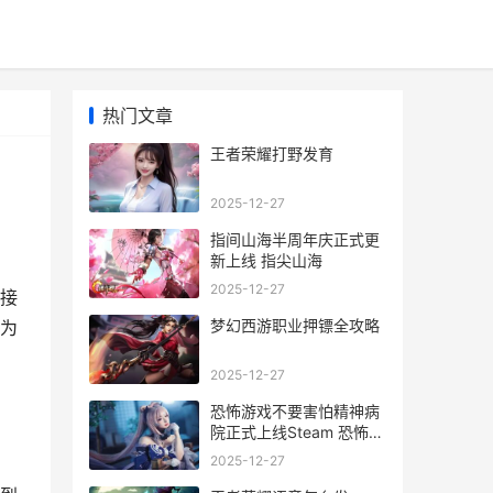
热门文章
王者荣耀打野发育
2025-12-27
指间山海半周年庆正式更
新上线 指尖山海
2025-12-27
接
梦幻西游职业押镖全攻略
为
2025-12-27
恐怖游戏不要害怕精神病
院正式上线Steam 恐怖游
戏别害怕
2025-12-27