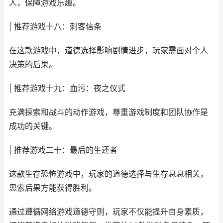
人，保障游戏乐趣。
| 推荐游戏十八：刺客信条
在这款游戏中，道德选择影响剧情进步，玩家需面对个人
决策的后果。
| 推荐游戏十九：血污：夜之仪式
充满探索和战斗的动作游戏，尊重游戏制度和团队协作是
成功的关键。
| 推荐游戏二十：最后的生还者
这款生存恐怖游戏中，玩家的道德选择与生存息息相关，
思索后果方能获得胜利。
通过遵循网络游戏道德守则，玩家不仅能提升自身素质，