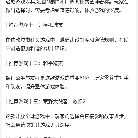
这款游戏以其深邃的剧情和广阔的探索全球著称。玩家在
做出选择时，需要考虑到道德影响，体验游戏的深度。
| 推荐游戏十一：模拟城市
在这款城市建设游戏中，遵循建设制度和道德规则，有助
于创造更加和谐的城市环境。
| 推荐游戏十二：和平精英
保证公平与友好是这款游戏的重要部分，玩家需尊重对手
和队友，提升整体游戏体验。
| 推荐游戏十三：荒野大镖客：救赎2
这款开放全球游戏中，玩家的选择会直接影响故事进步，
怎么道德决策让游戏更具深度。