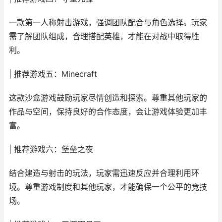
一款第一人称射击游戏，强调团队配合与角色选择。玩家
需了解团队组成，合理搭配英雄，才能在对战中取得胜
利。
| 推荐游戏五：Minecraft
这款沙盒游戏鼓励玩家尽情创造和探索。尊重其他玩家的
作品与空间，保持良好的合作态度，会让游戏体验更加丰
富。
| 推荐游戏六：堡垒之夜
结合建造与射击的玩法，玩家需迅速反应并合理利用环
境。尊重游戏制度和其他玩家，才能确保一个公平的竞技
场。