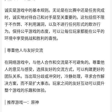
诚实是游戏中的基本规则。无论是在比赛中还是任务完成
时，诚实地对待自己和对手是至关重要的。这包括但不限
于不作弊、不利用漏洞，以及不进行任何形式的欺诈行
为。保持公平游戏的态度，可以让每位玩家都能在公平的
环境中享受挑战和胜利的喜悦。
| 尊重他人与友好交流
在网络游戏中，与他人合作和交流是不可避免的。尊重他
人的意见与感受，选择友好的交流方式，可以构建更好的
团队关系。当出现分歧或冲突时，冷静处理，寻求合作解
决方案，而不是扩大事态。玩家之间的友好互动可以提升
整个游戏的乐趣和体验。
| 推荐游戏一：原神