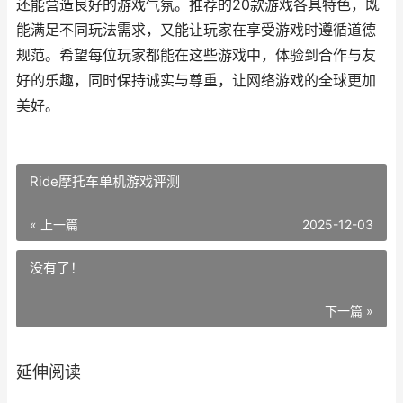
还能营造良好的游戏气氛。推荐的20款游戏各具特色，既
能满足不同玩法需求，又能让玩家在享受游戏时遵循道德
规范。希望每位玩家都能在这些游戏中，体验到合作与友
好的乐趣，同时保持诚实与尊重，让网络游戏的全球更加
美好。
Ride摩托车单机游戏评测
« 上一篇
2025-12-03
没有了！
下一篇 »
延伸阅读