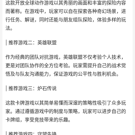
这款开放全球动作游戏以其秀丽的画面和丰富的探险内容
而著称。在游戏中，玩家可以自在探索各种奇幻场景，进
行任务、解谜，同时还能与朋友组队探险，体验多样的玩
法。
| 推荐游戏二：英雄联盟
作为经典的团队对抗游戏，英雄联盟不仅考验个人技术，
更是对团队协作的全方位考验。玩家需提升自己的战术觉
悟及与队友沟通能力，保证游戏的公平性与胜利机会。
| 推荐游戏三：炉石传说
这款卡牌游戏以其简单易懂而深邃的策略性吸引了众多玩
家。通过遵循游戏中的制度与策略，玩家可以进步自己的
卡牌组，享受竞技带来的乐趣。
| 推荐游戏四：守望先锋