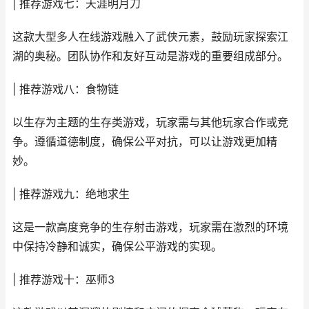
| 推荐游戏七：天涯明月刀
这款大型多人在线游戏融入了武侠元素，鼓励玩家探索江
湖的奥秘。团队协作和友好互动是游戏的重要组成部分。
| 推荐游戏八：食物链
以生存为主题的生存类游戏，玩家需与其他玩家合作或竞
争。遵循道德制度，确保公平对抗，可以让游戏更加精
妙。
| 推荐游戏九：绝地求生
这是一款高度竞争的生存射击游戏，玩家需在激烈的环境
中保持冷静和诚实，确保公平游戏的实现。
| 推荐游戏十：巫师3