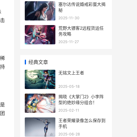
塞尔达传说婚戒彩蛋大揭
秘
殊
2025-11-30
击
荒野大镖客2远程货运任
务攻略
2025-11-27
稀
经典文章
持
无铭文上王者
2025-05-18
揭晓《大掌门2》小李阵
型的绝妙缘分组合！
是
2025-02-11
团
王者荣耀录像怎么保存到
手机
2025-06-28