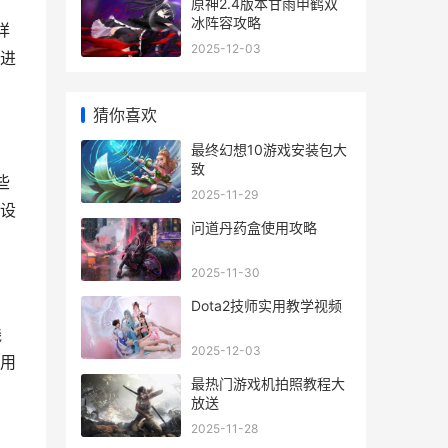
原神2.4版本甘雨申鹤双
冰阵容攻略
详
2025-12-03
进
猜你喜欢
最终幻想10游戏安装包大
致
些
2025-11-29
设
问道丹药盒使用攻略
2025-11-30
Dota2技师实用教学视频
线
2025-12-03
用
最热门游戏机拍照教程大
放送
2025-11-28