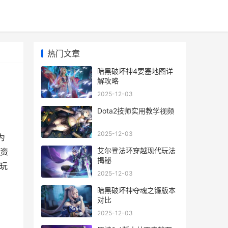
热门文章
暗黑破坏神4要塞地图详
解攻略
2025-12-03
Dota2技师实用教学视频
2025-12-03
为
艾尔登法环穿越现代玩法
资
揭秘
玩
2025-12-03
暗黑破坏神夺魂之镰版本
对比
2025-12-03