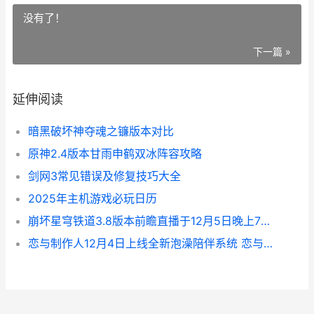
没有了！
下一篇 »
延伸阅读
暗黑破坏神夺魂之镰版本对比
原神2.4版本甘雨申鹤双冰阵容攻略
剑网3常见错误及修复技巧大全
2025年主机游戏必玩日历
崩坏星穹铁道3.8版本前瞻直播于12月5日晚上7点30分开播 崩坏星穹铁道官方网站下载
恋与制作人12月4日上线全新泡澡陪伴系统 恋与制作人2020新年