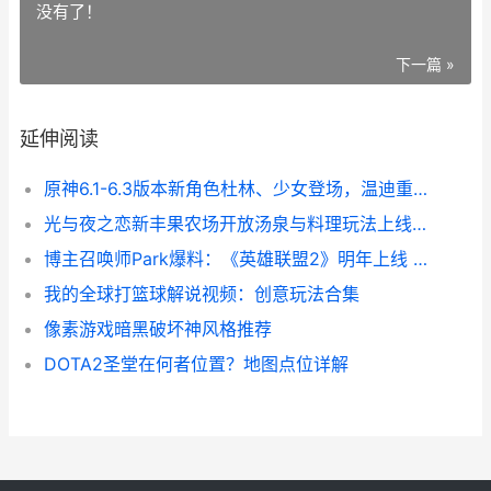
没有了！
下一篇 »
延伸阅读
原神6.1-6.3版本新角色杜林、少女登场，温迪重做归来 原神 1.6版本
光与夜之恋新丰果农场开放汤泉与料理玩法上线 光与夜之恋最后一章
博主召唤师Park爆料：《英雄联盟2》明年上线 召唤主播
我的全球打篮球解说视频：创意玩法合集
像素游戏暗黑破坏神风格推荐
DOTA2圣堂在何者位置？地图点位详解