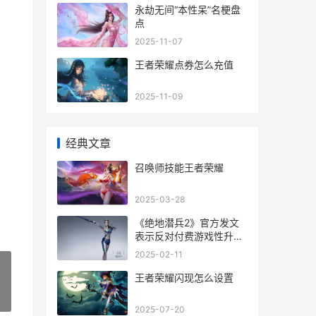
永劫无间“本性呆”名梗盘
点
2025-11-07
王者荣耀点券怎么充值
2025-11-09
经典文章
召唤师技能王者荣耀
2025-03-28
《绝地潜兵2》官方发文
表示反对付费游戏性升级
绝地潜兵2债券
2025-02-11
王者荣耀闪现怎么设置
»
2025-07-20