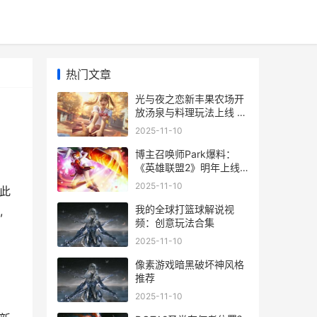
热门文章
光与夜之恋新丰果农场开
放汤泉与料理玩法上线 光
与夜之恋最后一章
2025-11-10
博主召唤师Park爆料：
《英雄联盟2》明年上线
召唤主播
2025-11-10
此
我的全球打篮球解说视
,
频：创意玩法合集
2025-11-10
像素游戏暗黑破坏神风格
推荐
2025-11-10