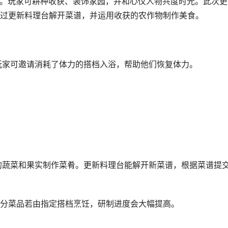
方法。玩家可耕种收获、装饰家园，并和心仪人物共度时光。此次更
过更新料理台解开菜谱，并运用收获的农作物制作美食。
玩家可邀请消耗了体力的搭档入浴，帮助他们恢复体力。
的蔬菜和果实制作菜肴。更新料理台能解开新菜谱，根据菜谱提
分菜品若由指定搭档烹饪，研制进度会大幅提高。