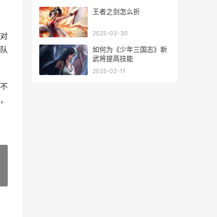
王者之剑怎么折
2025-03-30
对
队
如何为《少年三国志》新
武将提高技能
2025-02-11
不
，
»