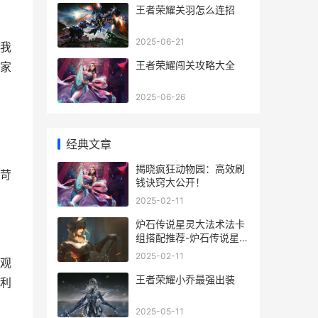
王者荣耀关羽怎么连招
2025-06-21
我
王者荣耀闯关攻略大全
家
2025-06-26
经典文章
揭晓疯狂动物园：高效刷
苛
钱诀窍大公开！
2025-02-11
炉石传说星灵大法术法卡
组搭配推荐-炉石传说星灵
大法术法卡组怎么构筑 炉
2025-02-11
观
石加星
王者荣耀小乔最强出装
利
2025-05-11