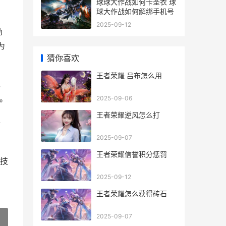
球球大作战如何卡圣衣 球
球大作战如何解绑手机号
2025-09-12
劲
为
猜你喜欢
王者荣耀 吕布怎么用
，
旅。
2025-09-06
王者荣耀逆风怎么打
争
2025-09-07
王者荣耀信誉积分惩罚
技
2025-09-12
王者荣耀怎么获得砖石
2025-09-07