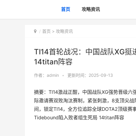
首页
攻略资讯
首页
>
攻略资讯
TI14首轮战况：中国战队XG挺
14titan阵容
作者：
admin
•
更新时间：2025-09-13
摘要：TI14激战正酣，中国战队XG强势晋级六
际邀请赛双败淘汰赛制，紧张刺激，8支顶尖战
间，锁定TI14，全方位追踪全球DOTA2顶级赛
Tidebound陷入败者组生死局 14titan阵容