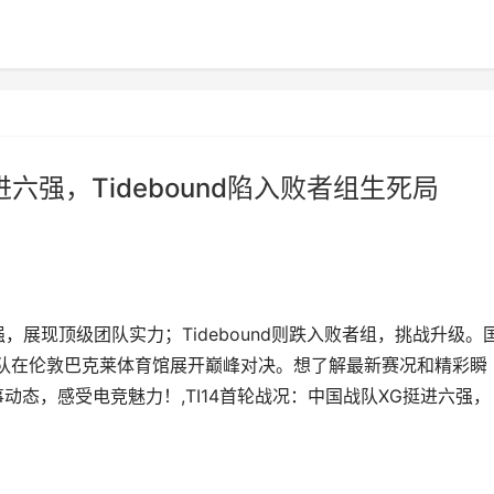
进六强，Tidebound陷入败者组生死局
强，展现顶级团队实力；Tidebound则跌入败者组，挑战升级。
队在伦敦巴克莱体育馆展开巅峰对决。想了解最新赛况和精彩瞬
事动态，感受电竞魅力！,TI14首轮战况：中国战队XG挺进六强，