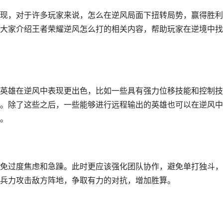
现，对于许多玩家来说，怎么在逆风局面下扭转局势，赢得胜利
大家介绍王者荣耀逆风怎么打的相关内容，帮助玩家在逆境中找
英雄在逆风中表现更出色，比如一些具有强力位移技能和控制技
。除了这些之后，一些能够进行远程输出的英雄也可以在逆风中
。
免过度焦虑和急躁。此时更应该强化团队协作，避免单打独斗，
兵力攻击敌方阵地，争取有力的对抗，增加胜算。