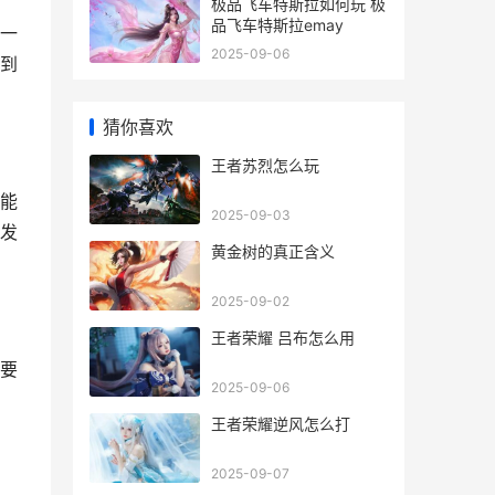
极品飞车特斯拉如何玩 极
品飞车特斯拉emay
一
2025-09-06
到
猜你喜欢
王者苏烈怎么玩
能
2025-09-03
发
黄金树的真正含义
2025-09-02
王者荣耀 吕布怎么用
要
2025-09-06
王者荣耀逆风怎么打
2025-09-07