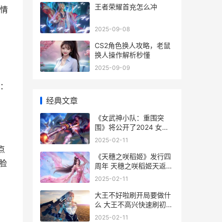
王者荣耀首充怎么冲
情
2025-09-08
CS2角色换人攻略，老鼠
换人操作解析秒懂
2025-09-09
方
：
经典文章
《女武神小队：重围突
围》将公开了2024 女武
神小队在哪
2025-02-11
点
《天穗之咲稻姬》发行四
脸
周年 天穗之咲稻姬天返宫
61层怎么解锁
2025-02-11
大王不好啦刷开局要做什
么 大王不高兴快速刷初
始:大王不高兴刷初始升星
2025-02-11