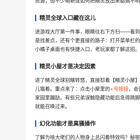
资源，但不少萌新连如何把精灵放出来都搞不明
精灵全球入口藏在这儿
进游戏大厅第一件事，眼睛往右下方扫——看到
是找差点，还有个更直接的路子：打开菜单栏的
小橘子桌面也有快捷入口，老玩家都了解这招。
精灵小屋才是决定因素
进了精灵全球别瞎转悠，直接怼着【精灵小屋】
儿猫着。重点来了：点击小屋里的
+号按钮
，会
家园里蹦跶。有些兄弟误触隐藏功能后急得跳脚
就能召唤过来。
幻化功能才是真骚操作
了解为啥大佬们的人物身上总闪着特效吗？秘密