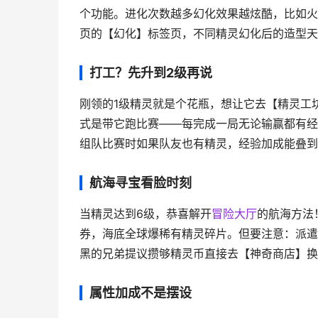
个功能。进化次数越多幻化效果越炫酷，比如火
页的【幻化】标签页，不同精灵幻化后的造型天
打工？先升到2级再说
刚领的1级精灵就是个花瓶，想让它去【精灵工
式是带它跑比赛——每完成一局无论输赢都有经
组队比赛时如果队友也有精灵，经验加成能叠到
航海寻宝看脸时刻
当精灵达到6级，恭喜解开
冒险大厅
的航海方法
券，海底全球爆稀有精灵碎片。但要注意：派遣
黑的兄弟提议攒够精灵币直接去【神奇商店】换
属性加成不是摆设