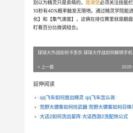
别以为精灵只是卖萌的，
竞速党
必须关注技能栏
10秒有40%概率触发无限喷。通过精灵学院能
化】和【集气速度】，这俩在排位赛里就是翻盘
盯着百分比微调组合。
球球大作战如何卡圣衣 球球大作战如何解绑手机
« 上一篇
2025
延伸阅读
qq飞车如何放出精灵 qq飞车怎么说
荒野大镖客如何捡武器 荒野大镖客如何召唤
大话2如何洗出星阵 大话西游2洗配饰公式