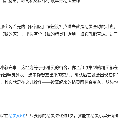
白。别急，老司机这就带你飙车进精灵全球！
那个闪着光的【休闲区】按钮没？点进去就是精灵全球的地盘。
【我的家】，里头有个【我的精灵】选项，点它就能直达。对了
冲就完事！这地方等于于精灵的宿舍，你全部收集到的精灵都在
弹出精灵列表，选中你想放出来的崽儿，确认后它就会出现在你
，其实就是在这儿操作——被藏起来的精灵图标会变灰，从头勾
就在
精灵幻化
！只要你的精灵进化过1次，就能在精灵小屋开始