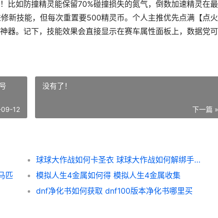
！比如防撞精灵能保留70%碰撞损失的氮气，倒数加速精灵在
进修新技能，但每次重置要500精灵币。个人主推优先点满【点
神器。记下，技能效果会直接显示在赛车属性面板上，数据党可
号
没有了！
-09-12
下一篇 
球球大作战如何卡圣衣 球球大作战如何解绑手机号
马匹
模拟人生4金属如何得 模拟人生4金属收集
dnf净化书如何获取 dnf100版本净化书哪里买