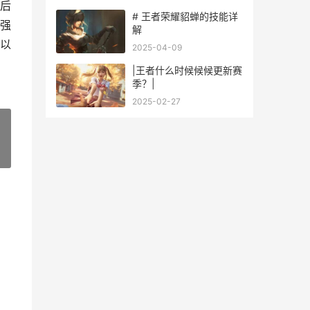
技巧
最后
# 王者荣耀貂蝉的技能详
火强
解
以
2025-04-09
|王者什么时候候候更新赛
季？|
2025-02-27
»