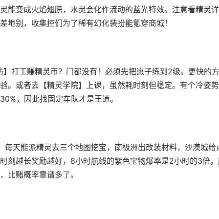
灵能变成火焰翅膀，水灵会化作流动的蓝光特效。注意看精灵详
差地别，收集控们为了稀有幻化装扮能氪穿商城！
坊】打工赚精灵币？门都没有！必须先把崽子练到2级。更快的
验。或者去【精灵学院】上课，虽然耗时刻但稳定。有个冷姿势
30%，因此找固定车队才是王道。
！每天能派精灵去三个地图挖宝，南极洲出改装材料，沙漠城给
时刻越长奖励越好，8小时航线的紫色宝物爆率是2小时的3倍。
，比赌概率靠谱多了。