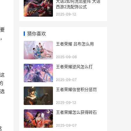
大话2如何洗出星阵 大话
西游2洗配饰公式
2025-09-12
要
猜你喜欢
，
王者荣耀 吕布怎么用
2025-09-06
王者荣耀逆风怎么打
这
2025-09-07
的
王者荣耀信誉积分惩罚
选
2025-09-12
王者荣耀怎么获得砖石
2025-09-07
这