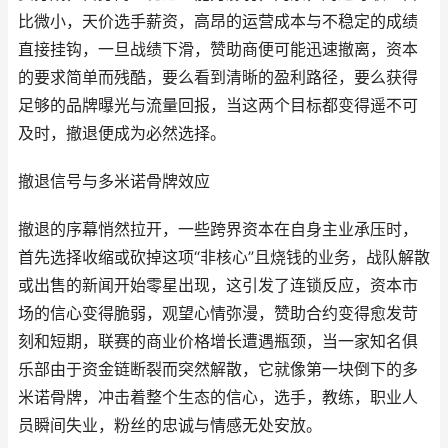
比微小，天价选手薪资，高昂的运营成本与不稳定的成绩
直接挂钩，一旦战绩下滑，赞助商便可能迅速撤离，资本
的要求简单而残酷，要么看到清晰的盈利路径，要么获得
足够的品牌曝光与流量回报，当这两个目标都变得遥不可
及时，撤退便成为必然选择。
撤退信号与多米诺骨牌效应
撤退的序幕悄然拉开，一些跨界资本在自身主业承压时，
首先选择收缩或砍掉这项“非核心”且烧钱的业务，战队解散
或出售的新闻开始零星出现，这引发了连锁反应，资本市
场的信心变得脆弱，观望心情弥漫，赞助合约变得愈发苛
刻和短期，联赛的商业价格增长遭遇瓶颈，当一家知名俱
乐部由于资金链断裂而突然解散，它就像第一块倒下的多
米诺骨牌，冲击着整个生态的信心，选手，教练，职业人
员瞬间失业，粉丝的忠诚与情感无处安放。