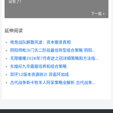
没有了！
下一篇 »
延伸阅读
电竞战队解散风波：资本撤退真相
阴阳师毗沙门天二阶段最佳阵型组合策略 阴阳师天狱篇
无限暖暖2026年7月奇迹之冠详细策略和方法指导 无限暖暖2026年什么时候上线
东煌纪九华霜菊培养和组合策略
异环1.2版本资源统计 异面环加成
古代战争新卡牧羊人阿呆策略全解析 古代战争三卡值得买不