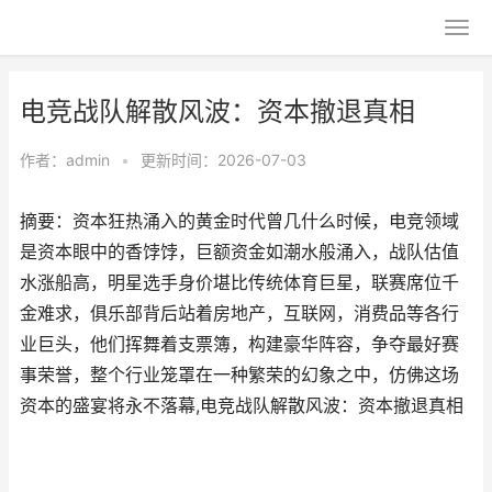
电竞战队解散风波：资本撤退真相
作者：
admin
•
更新时间：2026-07-03
摘要：资本狂热涌入的黄金时代曾几什么时候，电竞领域
是资本眼中的香饽饽，巨额资金如潮水般涌入，战队估值
水涨船高，明星选手身价堪比传统体育巨星，联赛席位千
金难求，俱乐部背后站着房地产，互联网，消费品等各行
业巨头，他们挥舞着支票簿，构建豪华阵容，争夺最好赛
事荣誉，整个行业笼罩在一种繁荣的幻象之中，仿佛这场
资本的盛宴将永不落幕,电竞战队解散风波：资本撤退真相