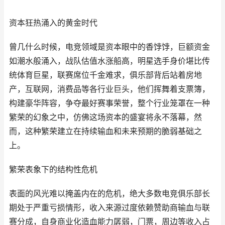
资本狂热涌入的黄金时代
曾几什么时候，电竞领域是资本眼中的香饽饽，巨额资金
如潮水般涌入，战队估值水涨船高，明星选手身价堪比传
统体育巨星，联赛席位千金难求，俱乐部背后站着房地
产，互联网，消费品等各行业巨头，他们挥舞着支票簿，
构建豪华阵容，争夺最好赛事荣誉，整个行业笼罩在一种
繁荣的幻象之中，仿佛这场资本的盛宴将永不落幕，然
而，这种繁荣建立在持续输血和未来预期的脆弱基础之
上。
繁荣表象下的结构性危机
表面的风光难以掩盖内在的危机，绝大多数电竞俱乐部长
期处于严重亏损情形，收入来源过度依赖赞助商输血与联
赛分成，自身商业化造血能力孱弱，门票，周边等收入占