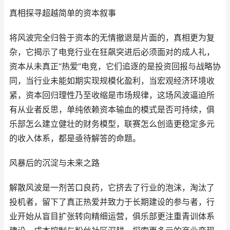
真相探寻超越简单的资本叙事
将风波完全归咎于资本的无情撤退是片面的，真相更为复
杂，它揭示了电竞行业在狂飙突进后必须面对的成人礼，
资本从未真正“热爱”电竞，它们追逐的是投资回报与战略协
同，当行业未能如期实现规模化盈利，当宏观经济环境收
紧，资本回归理性乃至收缩是市场规律，这场风波逼迫所
有从业者反思，单纯依赖资本输血的模式是否可持续，俱
乐部怎么建立健壮的财务模型，联赛怎么创造更稳定多元
的收入体系，都是亟待解答的命题。
风暴后的沉淀与未来之路
解散风波是一剂苦口良药，它挤去了行业的泡沫，淘汰了
投机者，留下了真正热爱并致力于长期建设的参与者，行
业开始从盲目扩张转向精细运营，俱乐部更注重青训体系