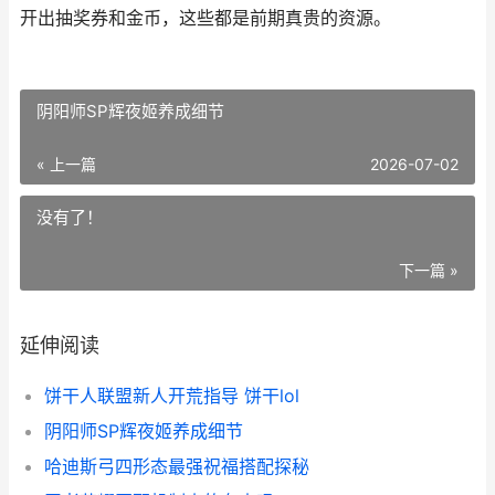
开出抽奖券和金币，这些都是前期真贵的资源。
阴阳师SP辉夜姬养成细节
« 上一篇
2026-07-02
没有了！
下一篇 »
延伸阅读
饼干人联盟新人开荒指导 饼干lol
阴阳师SP辉夜姬养成细节
哈迪斯弓四形态最强祝福搭配探秘