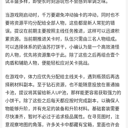
试丰盛多样，即使长时刻游玩也不会感到单调乏味。
当游戏刚启动时，千万要避免冲动抽卡的冲动，同时也不
要将资源平均分配给全部人物，这些都是新人常犯的错
误。提议在前期主要按照主线任务推进，这样可以迅速积
累资源。当前期推进关卡时，队伍只需由三名人物组成。
可以选择体系的奶油苏打饼干，小编认为是一个高效清怪
的人物，优先将资源集中于此。除了这些之后再组合壹个
肉盾和辅助人物，便能轻松应对关卡挑战。
在游戏中，体力应优先分配给主线关卡，遇到瓶颈后再选
择刷材料副本。至于钻石资源，也不能随意投放在普通抽
卡池，提议将其留给新人UP池，那样能更容易获取强力的
小饼干。除了这些之后每天都应按时完成副本，以确保人
物能够升阶，并有充足的装备和升阶材料。基础套装需要
尽快凑齐，暂时不必过于追求极品属性。在寻觅图时，注
意观察地图的角落，许多关卡中都藏有宝箱，里面也许会