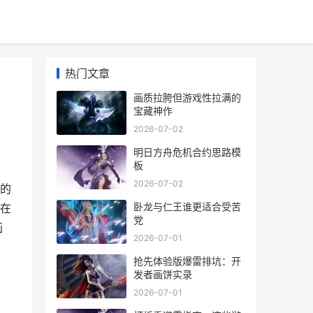
热门文章
画质拉胯但游戏性拉满的
宝藏神作
2026-07-02
明日方舟危机合约思路模
板
2026-07-02
的
卧龙与仁王谁更适合受苦
在
党
画
2026-07-01
抢先体验版爆雷排坑：开
发者画饼实录
2026-07-01