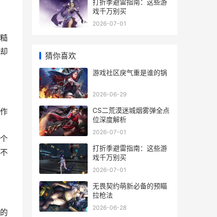
打折季避雷指南：这些游
戏千万别买
2026-07-01
糙
却
猜你喜欢
游戏社区戾气重是谁的锅
2026-06-29
CS二荒漠迷城烟雾弹全点
作
位深度解析
2026-07-01
个
打折季避雷指南：这些游
不
戏千万别买
2026-07-01
无畏契约萌新必备的预瞄
拉枪法
2026-06-28
的