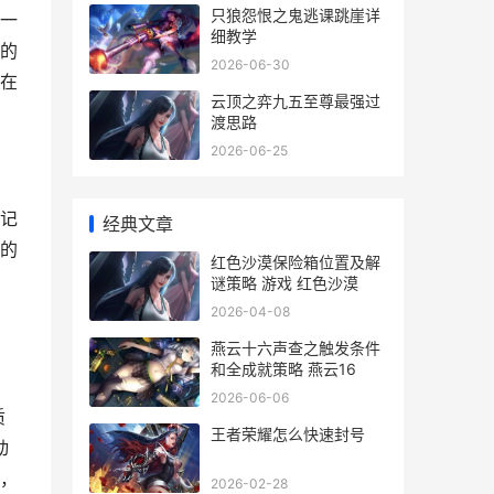
只狼怨恨之鬼逃课跳崖详
一
细教学
的
2026-06-30
在
云顶之弈九五至尊最强过
渡思路
2026-06-25
记
经典文章
的
红色沙漠保险箱位置及解
谜策略 游戏 红色沙漠
2026-04-08
燕云十六声查之触发条件
和全成就策略 燕云16
2026-06-06
质
王者荣耀怎么快速封号
动
，
2026-02-28