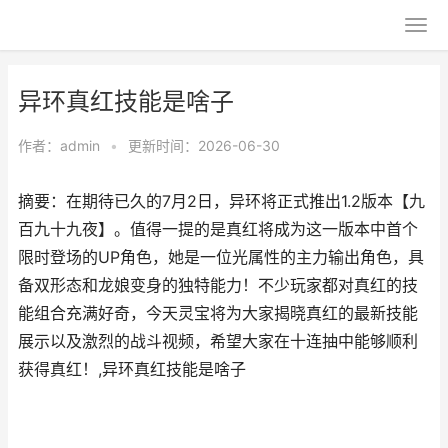
异环真红技能是啥子
作者：
admin
•
更新时间：2026-06-30
摘要：在期待已久的7月2日，异环将正式推出1.2版本【九
百九十九夜】。值得一提的是真红将成为这一版本中首个
限时登场的UP角色，她是一位光属性的主力输出角色，具
备双形态和龙娘变身的独特能力！不少玩家都对真红的技
能组合充满好奇，今天灵宝将为大家揭晓真红的最新技能
展示以及激烈的战斗视频，希望大家在十连抽中能够顺利
获得真红！,异环真红技能是啥子