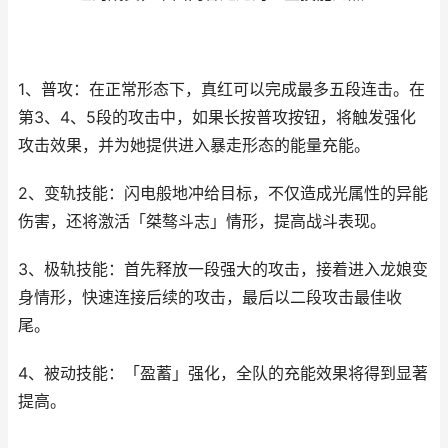
1、普攻：在正常形态下，真红可以完成最多五段连击。在
第3、4、5段的攻击中，如果长按普攻按钮，将触发强化
攻击效果，并为她提供进入暴走形态的能量充能。
2、变轨技能：闪电般地冲给目标，不仅造成光属性的异能
伤害，还将激活「桀骜斗志」情形，提高战斗表现。
3、极轨技能：首先释放一段强大的攻击，接着进入龙娘变
身情形，快速连接后续的攻击，最后以二段攻击最佳收
尾。
4、被动技能：「盈蓄」强化，全队的充能效果将得到显著
提高。