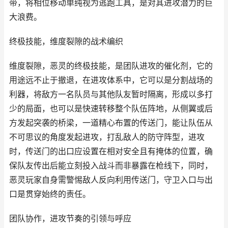
带，将相位移动单纯视为逃跑工具，是对其进攻潜力的巨
大浪费。
终极技能，维度裂隙的战术编织
维度裂隙，恶灵的终极技能，是团队进攻的催化剂，它的
用途远不止于撤退，在进攻体系中，它可以是分割战场的
利器，将敌方一名队员与其他队友暂时隔离，形成以多打
少的局面，也可以是快速转移整个队伍阵地，从侧翼或后
方发起突袭的桥梁，一道精心布置的传送门，能让队伍从
不可思议的角度发起进攻，打乱敌人的防守阵型，进攻
时，传送门的出口应设置在相对安全且有掩体的位置，确
保队友传出后能立刻投入战斗而非暴露在枪线下，同时，
恶灵玩家自身需警惕敌人反向利用传送门，守卫入口与出
口是贯穿始终的责任。
团队协作，进攻节奏的引领与呼应