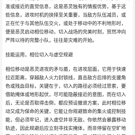
准或接近的直觉信息，这是恶灵独有的情报优势，基于这
些信息，进攻时机的抉择至关重要，当敌方队伍减员，或
正在忙于与其他队伍交火，或处于移动中的不利地形时，
便是恶灵启动相位移动，切入战场的完美时刻，贸然冲向
严阵以待的完整小队，往往是灾难的开始。
技能运用，相位切入与虚空规避
相位移动是恶灵进攻的矛与盾，在进攻层面，它用于快速
拉近距离，穿越敌人火力封锁线，直击敌方后排的支援角
色或残血目标，关键在于，切入的路径必须经过思索，要
借助掩体或地形起伏，尽可能隐蔽接近的意图，而在切入
后，无论是否取得击倒，都应预设撤退方案，此时相位移
动又成为保命的关键，它能让你规避致命的集火或控制技
能，但必须牢记，进入虚空并非无敌，你依然会暴露移动
轨迹，因此规避后应立刻寻找实掩体，而非停留在空旷地