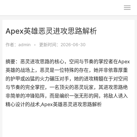
Apex英雄恶灵进攻思路解析
作者：
admin
•
更新时间：2026-06-30
摘要：恶灵进攻思路的核心，空间与节奏的掌控者在Apex
英雄的战场上，恶灵是一位特殊的存在，她并非依靠厚重
的护甲或凶猛的火力碾压对手，她的进攻精髓在于对空间
与节奏的完全掌控，一名顶尖的恶灵玩家，其进攻思路绝
非简单的冲锋陷阵，而是编织一张无形的网，将敌人诱入
精心设计的战术,Apex英雄恶灵进攻思路解析