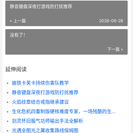
静音键盘深夜打游戏防打扰推荐
« 上一篇
2026-06-28
没有了！
下一篇 »
延伸阅读
崩铁卡芙卡持续伤害队教学
静音键盘深夜打游戏防打扰推荐
火焰纹章结合戒指继承建议
生化危机四重制版硬核难度专家，一场残酷的生存试炼
剑灵怀旧服气功师输出手法全解析
光遇全图光之翼收集路线保姆图