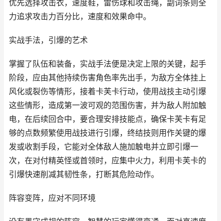
优先选择攻击衣，速度鞋，雷伤球和攻击绳，副词条则全
力追求攻击力百分比，速度和效果命中。
实战手法，引爆的艺术
掌握了队伍和装备，实战手法便是决定上限的关键，起手
阶段，应由其他持续伤害角色率先出手，为敌方全体挂上
风化或裂伤等情形，接着卡芙卡行动，使用战技主动引爆
这些情形，造成第一波可观的范围伤害，并为敌人附加触
电，在后续回合中，要合理安排技能点，确保卡芙卡有足
够的点数频繁使用战技进行引爆，终结技则用作关键的爆
发或收割手段，它能对全体敌人施加触电并立即引爆一
次，在对付精英怪或首领时，应集中火力，利用卡芙卡的
引爆快速削减其韧性条，打断其危险动作。
阵容变阵，应对不同环境