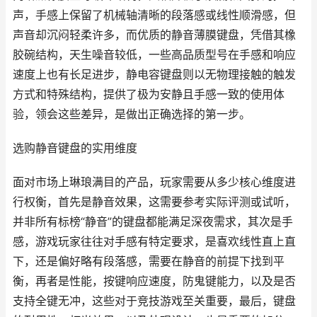
声，手感上保留了机械轴清晰的段落感或线性顺滑感，但
声音却沉闷轻柔许多，而优质的静音薄膜键盘，凭借其橡
胶碗结构，天生噪音较低，一些高品质型号在手感和响应
速度上也有长足进步，静电容键盘则以无物理接触的触发
方式和特殊结构，提供了极为安静且手感一致的使用体
验，领会这些差异，是做出正确选择的第一步。
选购静音键盘的实用维度
面对市场上琳琅满目的产品，玩家需要从多少核心维度进
行权衡，首先是静音效果，这需要参考实际评测或试听，
并非所有标榜“静音”的键盘都能满足深夜需求，其次是手
感，游戏玩家往往对手感有特定要求，是喜欢线性直上直
下，还是偏好略有段落感，需要在静音的前提下找到平
衡，再者是性能，按键响应速度，防鬼键能力，以及是否
支持全键无冲，这些对于竞技游戏至关重要，最后，键盘