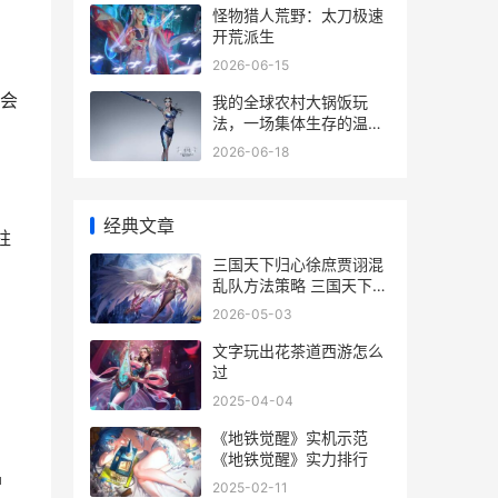
怪物猎人荒野：太刀极速
开荒派生
2026-06-15
会
我的全球农村大锅饭玩
法，一场集体生存的温情
实验
2026-06-18
经典文章
柱
三国天下归心徐庶贾诩混
乱队方法策略 三国天下归
心徐庶怎么打
2026-05-03
文字玩出花茶道西游怎么
过
2025-04-04
《地铁觉醒》实机示范
《地铁觉醒》实力排行
护
2025-02-11