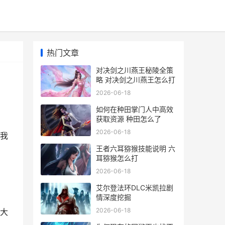
热门文章
对决剑之川燕王秘陵全策
略 对决剑之川燕王怎么打
2026-06-18
如何在种田掌门人中高效
获取资源 种田怎么了
2026-06-18
我
王者六耳猕猴技能说明 六
耳猕猴怎么打
2026-06-18
艾尔登法环DLC米凯拉剧
情深度挖掘
2026-06-18
大