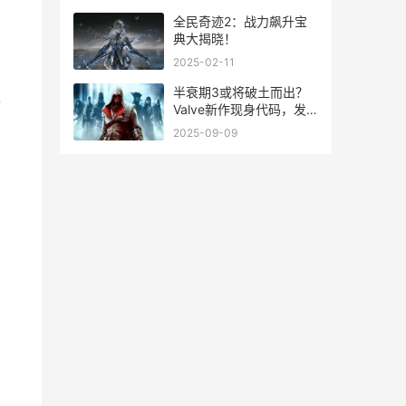
全民奇迹2：战力飙升宝
典大揭晓！
2025-02-11
半衰期3或将破土而出？
形
Valve新作现身代码，发
布窗口浮出水面 半衰期cs
2025-09-09
，