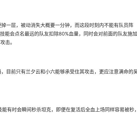
能便掉一层，被动消失大概要一分钟，而这段时刻内不能有队员阵
技能会点名最远的队友扣除80%血量，同时会对前面的队友施
体攻击。
奶妈，目前只有兰夕云和小六能够承受住其攻击，更应注意满命的
压制技能有时会瞬间秒杀坦克，即便在复活后全血上场同样容易被秒