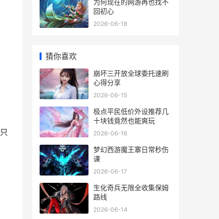
为何现在的网游再也找不
回初心
2026-06-18
猜你喜欢
崩坏三开放全球委托速刷
心得分享
2026-06-15
极点平民低价外设推荐几
十块钱竟然也能爽玩
只
2026-06-16
梦幻西游魔王寨日常秒伤
课
2026-06-17
生化奇兵无限全收集保姆
路线
2026-06-14