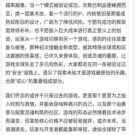
越来越像，当一个模式被验证成功，无数仿制品便蜂拥而
至，换一层美术皮，套一个流行的IP，内核依旧是那套成
熟却陈旧的设计，厂商为了降低风险，宁愿在成功的框架
里修修补补，也不愿投入巨大成本进行真正意义上的创
造，玩家从一个游戏切换到另一个游戏，感到的往往是重
复与疲倦，那种初次接触全新类型，被其特殊全球观和玩
法震撼的惊喜感，已许久未曾体验，创造灵魂的萎靡，让
游戏全球失去了多元的色彩，大家都走在同一条被验证过
的“安全”道路上，遗忘了探索未知才是游戏最原始的乐趣，
也是“初心”的重要组成部分。
我们怀念的或许不只是过去的游戏，更是那个愿意为之投
入时刻与真情，并能收获纯粹高兴的自己，以及那个由善
意与探索灵魂构筑的社区，游戏的形态必然随着技术进步
而演变，但某些核心价格不应被轻易抛弃，或许未来，当
浪潮退去，玩家与开发者都能重新审视，虚拟全球除了带