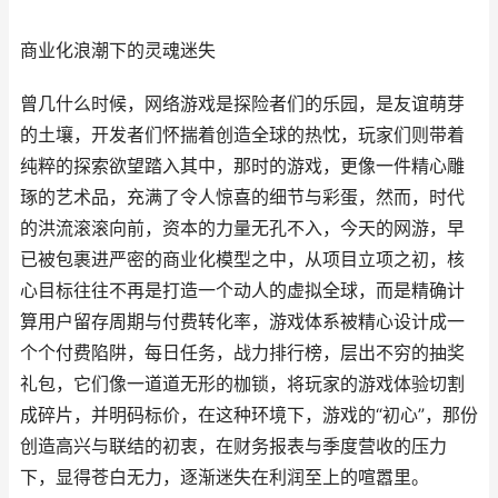
商业化浪潮下的灵魂迷失
曾几什么时候，网络游戏是探险者们的乐园，是友谊萌芽
的土壤，开发者们怀揣着创造全球的热忱，玩家们则带着
纯粹的探索欲望踏入其中，那时的游戏，更像一件精心雕
琢的艺术品，充满了令人惊喜的细节与彩蛋，然而，时代
的洪流滚滚向前，资本的力量无孔不入，今天的网游，早
已被包裹进严密的商业化模型之中，从项目立项之初，核
心目标往往不再是打造一个动人的虚拟全球，而是精确计
算用户留存周期与付费转化率，游戏体系被精心设计成一
个个付费陷阱，每日任务，战力排行榜，层出不穷的抽奖
礼包，它们像一道道无形的枷锁，将玩家的游戏体验切割
成碎片，并明码标价，在这种环境下，游戏的“初心”，那份
创造高兴与联结的初衷，在财务报表与季度营收的压力
下，显得苍白无力，逐渐迷失在利润至上的喧嚣里。