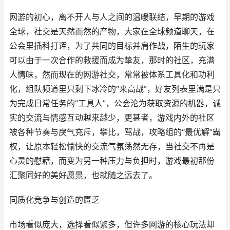
网游的初心，离不开人与人之间的温暖联结，早期的游戏
全球，社交是天然而然的产物，大家在全球频道聊天，在
公会里插科打诨，为了共同的目标并肩作战，陌生的玩家
可以由于一次合作的救援而成为挚友，那时的社区，充满
人情味，然而现在的网游社交，常常被体系工具化和功利
化，组队频道里只剩下冰冷的“来高战”，好友列表里满是只
为完成日常任务的“工具人”，公会沦为获取资源的机器，诚
实的交流与情感互动越来越少，更甚者，游戏内外的社区
被各种节奏与戾气充斥，攀比，骂战，攻略组的“最优解”霸
权，让原本轻松愉快的交流气氛荡然无存，当社交不再是
心灵的慰藉，而变为另一种压力与负担时，游戏最初那份
汇聚同好的美好愿景，也就随之远去了。
同质化竞争与创造的匮乏
市场看似庞大，选择看似繁多，但许多网游的核心玩法却