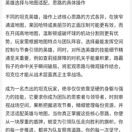
英雄选择与地图适配，思路的具体操作
不同的坦克英雄，操作上述核心思路的方式各异，在狭窄
通道地图，莱因哈特或奥丽莎的正面压制可能更有效，而
在开阔高地地图，温斯顿或破坏球的机动分割则更有优
势，玩家需根据地图特点与团队阵容，选择最能发挥空间
控制与节奏引领的英雄，同时，对所选英雄的技能细节精
通至关重要，例如查莉娅屏障的时机关乎能量积累，路霸
钩子的命中关乎瞬间破局，将宏观思路与微观操作结合，
坦克位才能从战术层面真正主宰战场。
成为一名杰出的坦克玩家，绝非仅仅依靠坚硬的身躯与强
力的技能，它要求你成为团队的思索者与领导者，时刻审
视战场空间，果断把握进攻节奏，精细管理每份资源，并
灵活适配英雄与地图，当你真正掌握这些核心思路，你便
从一块厚重的盾牌，蜕变为引领队伍走向胜利的旗帜，你
的每一步推进，都将为队友照亮道路，你的每一次坚守，