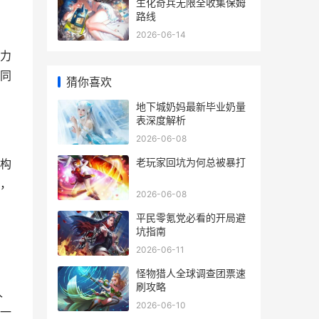
生化奇兵无限全收集保姆
路线
2026-06-14
力
同
猜你喜欢
地下城奶妈最新毕业奶量
表深度解析
2026-06-08
老玩家回坑为何总被暴打
构
，
2026-06-08
平民零氪党必看的开局避
坑指南
2026-06-11
怪物猎人全球调查团票速
刷攻略
久
2026-06-10
一