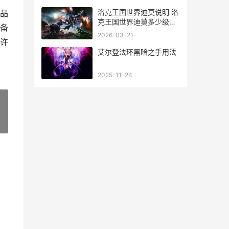
洛克王国世界迪莫说明 洛
品
克王国世界迪莫多少级进
备
化
2026-03-21
许
艾尔登法环黑暗之手用法
2025-11-24
»