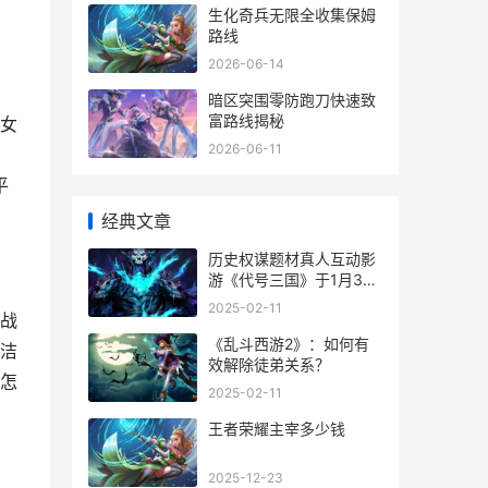
生化奇兵无限全收集保姆
路线
2026-06-14
暗区突围零防跑刀快速致
富路线揭秘
女
2026-06-11
平
经典文章
历史权谋题材真人互动影
游《代号三国》于1月3日
开机 历史权谋小说
2025-02-11
战
《乱斗西游2》：如何有
洁
效解除徒弟关系？
怎
2025-02-11
王者荣耀主宰多少钱
2025-12-23