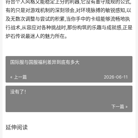
符合个人风格又能稳定上分的利器,它没有墨守成规的公式,
有的只是对游戏机制的深刻领会,对环境脉搏的敏锐感知,以
及无数次调整与尝试的积累,当你手中的卡组能够流畅地执
行战术,从容应对各种挑战时,那份构筑的乐趣与成就感,正是
炉石传说最迷人的魅力所在。
国际服与国服福利差异到底有多大
« 上一篇
2026-06-11
没有了！
下一篇 »
延伸阅读