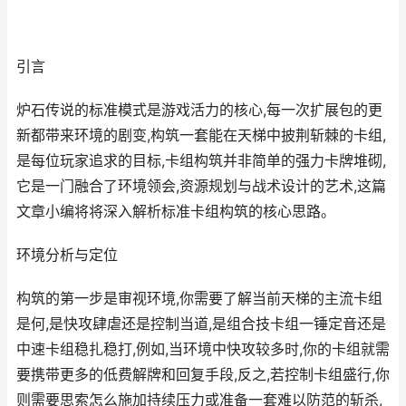
引言
炉石传说的标准模式是游戏活力的核心,每一次扩展包的更
新都带来环境的剧变,构筑一套能在天梯中披荆斩棘的卡组,
是每位玩家追求的目标,卡组构筑并非简单的强力卡牌堆砌,
它是一门融合了环境领会,资源规划与战术设计的艺术,这篇
文章小编将将深入解析标准卡组构筑的核心思路。
环境分析与定位
构筑的第一步是审视环境,你需要了解当前天梯的主流卡组
是何,是快攻肆虐还是控制当道,是组合技卡组一锤定音还是
中速卡组稳扎稳打,例如,当环境中快攻较多时,你的卡组就需
要携带更多的低费解牌和回复手段,反之,若控制卡组盛行,你
则需要思索怎么施加持续压力或准备一套难以防范的斩杀,