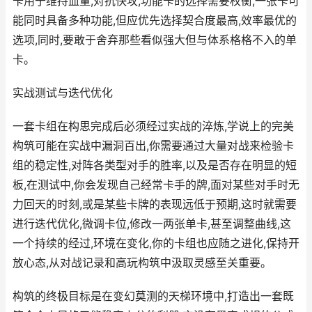
卡用于维持血量,对抗快攻,功能卡的选择需要权衡,一张卡可
能同时具备多种功能,但应优先选择契合度最高,效率最优的
选项,同时,要敢于舍弃那些看似强大但与体系格格不入的单
卡。
实战测试与迭代优化
一套卡组在构思完成后必须经过实战的淬炼,学说上的完美
构筑可能在实战中漏洞百出,你需要通过大量对战来检验卡
组的稳定性,对阵各类型对手的胜率,以及是否存在明显的短
板,在测试中,你会发现自己经常卡手的牌,面对某些对手时无
力回天的时刻,或是某些卡牌的表现远低于预期,这时就需要
进行迭代优化,微调卡位,修改一两张单卡,甚至调整曲线,这
一个持续的经过,环境在变化,你的卡组也应随之进化,保持开
放心态,从对战记录和高玩构筑中汲取灵感至关重要。
构筑的终极目标是在变幻莫测的天梯环境中,打造出一套既