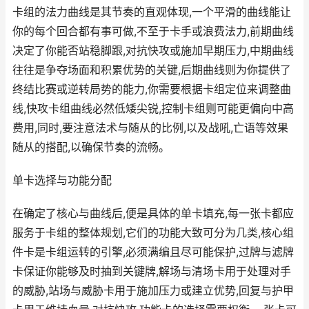
卡组的法力曲线是其节奏的直观体现,一个平滑的曲线能让
你的每个回合都有事可做,不至于卡手或浪费法力,前期曲线
决定了你能否站稳脚跟,对抗快攻或施加早期压力,中期曲线
往往是争夺场面和积累优势的关键,后期曲线则为你提供了
终结比赛或逆转局势的能力,你需要根据卡组定位来调整曲
线,快攻卡组曲线必然低矮尖锐,控制卡组则可能更偏向中高
费用,同时,要注意法术与随从的比例,以及战吼,亡语等效果
随从的搭配,以确保节奏的流畅。
单卡选择与功能分配
在确定了核心与曲线后,便是具体的单卡填充,每一张卡都应
服务于卡组的整体规划,它们的功能大致可分为几类,核心组
件卡是卡组运转的引擎,必须满编且尽可能保护,过牌与滤牌
卡保证你能够及时抽到关键牌,解场与清场卡用于处理对手
的威胁,站场与威胁卡用于施加压力或建立优势,回复与护甲