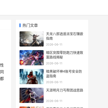
热门文章
天龙八部逍遥派宝石镶嵌
指南
2026-06-11
暗区突围零防跑刀快速致
富路线揭秘
2026-06-11
性
暗黑破坏神4账号安全防
同
盗指南
都
2026-06-11
天涯明月刀丐帮团战思路
2026-06-11