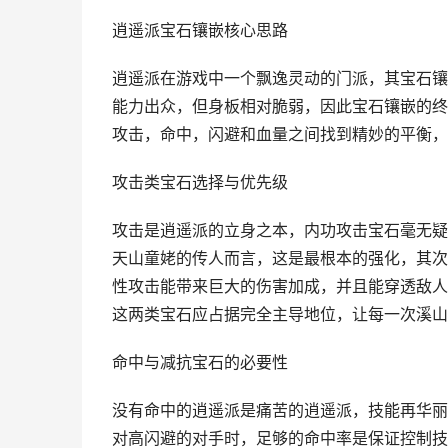
逍遥派宝石镶嵌核心思路
逍遥派在游戏中一个飘逸灵动的门派，其宝石镶
能力出众，但身板相对脆弱，因此宝石镶嵌的终
攻击，命中，闪避和血量之间找到精妙的平衡，
攻击类宝石选择与优先级
攻击是逍遥派的立身之本，内功攻击宝石毫无疑
天山童姥的传人而言，这是最根本的强化，其次
性攻击能带来巨大的伤害加成，并且能穿透敌人
这两类宝石应占据完全主导地位，让每一次溪山
命中与减抗宝石的必要性
没有命中的逍遥派是痛苦的逍遥派，技能再华丽
对高闪避的对手时，足够的命中率是保证控制技