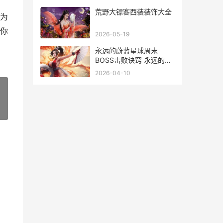
荒野大镖客西装装饰大全
为
你
2026-05-19
永远的蔚蓝星球周末
BOSS击败诀窍 永远的蔚
蓝星球兑换码
2026-04-10
»