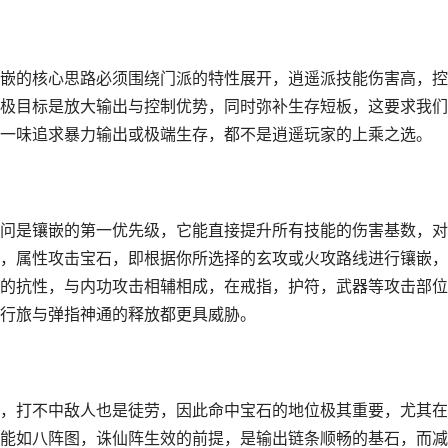
嵌的核心思路必须围绕门派的特性展开，逍遥派技能伤害高，控
极目标是放大输出与控制优势，同时弥补生存短板，这要求我们
一味追求暴力输出或极端生存，都不是逍遥玩家的上乘之选。
问是镶嵌的第一优先级，它能直接提升所有技能的伤害基数，对
，属性攻击宝石，即根据你所选择的玄攻或火攻路线进行镶嵌，
的抗性，与内功攻击相辅相成，在戒指，护符，武器等攻击部位
行旅与弹指神通的释放都更具威胁。
，打不中敌人也是徒劳，因此命中宝石的地位极其重要，尤其在
能如八阵图，诛仙阵生效的前提，是输出链条顺畅的基石，而减