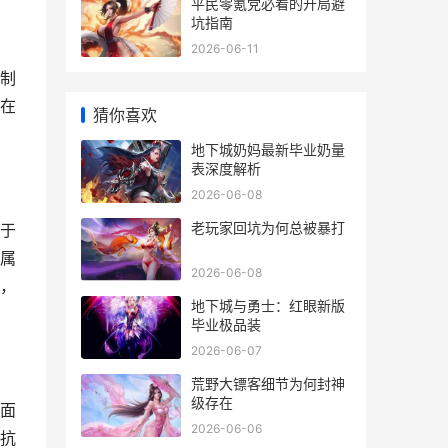
平民零氪党必看的开局避
坑指南
2026-06-11
制
在
猜你喜欢
地下城奶妈最新毕业奶量
表深度解析
2026-06-08
老玩家回坑为何总被暴打
于
属
2026-06-08
，
地下城与勇士：红眼新版
毕业极品装
2026-06-07
荒野大镖客细节为何封神
级存在
面
2026-06-06
抗