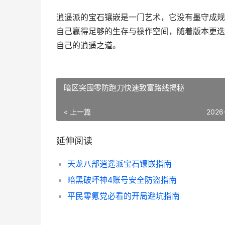
逍遥派的宝石镶嵌是一门艺术，它没有墨守成规
自己赢得足够的生存与操作空间，随着版本更迭
自己的逍遥之道。
暗区突围零防跑刀快速致富路线揭秘
« 上一篇
2026
延伸阅读
天龙八部逍遥派宝石镶嵌指南
暗黑破坏神4账号安全防盗指南
平民零氪党必看的开局避坑指南