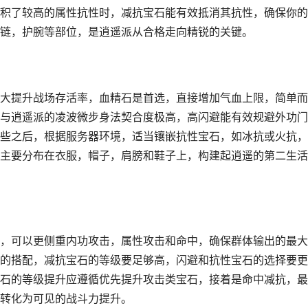
积了较高的属性抗性时，减抗宝石能有效抵消其抗性，确保你的
链，护腕等部位，是逍遥派从合格走向精锐的关键。
大提升战场存活率，血精石是首选，直接增加气血上限，简单而
与逍遥派的凌波微步身法契合度极高，高闪避能有效规避外功门
些之后，根据服务器环境，适当镶嵌抗性宝石，如冰抗或火抗，
主要分布在衣服，帽子，肩膀和鞋子上，构建起逍遥的第二生活
，可以更侧重内功攻击，属性攻击和命中，确保群体输出的最大
的搭配，减抗宝石的等级要足够高，闪避和抗性宝石的选择要更
石的等级提升应遵循优先提升攻击类宝石，接着是命中减抗，最
转化为可见的战斗力提升。