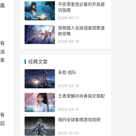
平民零氪党必看的开局避
属
坑指南
2026-06-11
怪物猎人全球调查团票速
刷攻略
2026-06-10
有
派
来
经典文章
永劫 组队
2026-02-15
王者荣耀孙尚香铭文搭配
2025-04-11
有
我的全球象棋游戏视频
后
2025-10-01