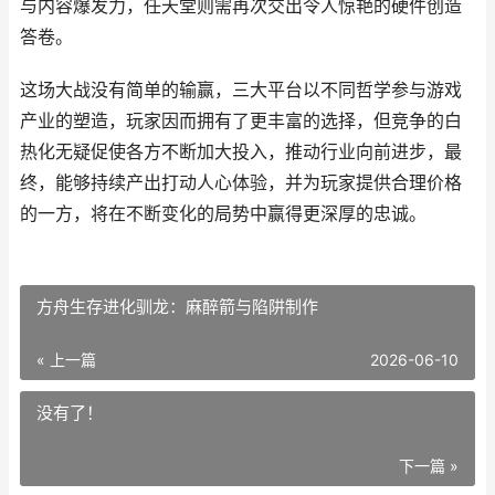
与内容爆发力，任天堂则需再次交出令人惊艳的硬件创造
答卷。
这场大战没有简单的输赢，三大平台以不同哲学参与游戏
产业的塑造，玩家因而拥有了更丰富的选择，但竞争的白
热化无疑促使各方不断加大投入，推动行业向前进步，最
终，能够持续产出打动人心体验，并为玩家提供合理价格
的一方，将在不断变化的局势中赢得更深厚的忠诚。
方舟生存进化驯龙：麻醉箭与陷阱制作
« 上一篇
2026-06-10
没有了！
下一篇 »