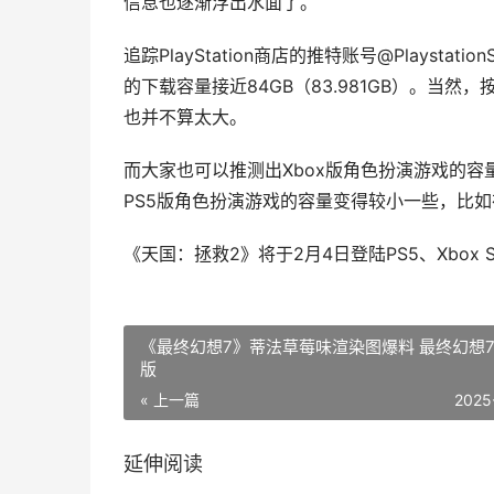
信息也逐渐浮出水面了。
追踪PlayStation商店的推特账号@Playst
的下载容量接近84GB（83.981GB）。当然
也并不算太大。
而大家也可以推测出Xbox版角色扮演游戏的容
PS5版角色扮演游戏的容量变得较小一些，比如
《天国：拯救2》将于2月4日登陆PS5、Xbox S
《最终幻想7》蒂法草莓味渲染图爆料 最终幻想
版
« 上一篇
2025
延伸阅读