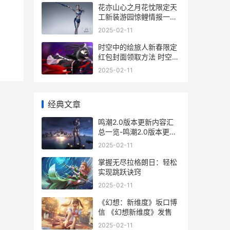
花亦山心之月花忱限定天
工新装游园惊鲤情报一览
花亦山心之月花尘
2025-02-11
时空中的绘旅人新春限定
红包封面领取方法 时空中
的绘旅人什么时候开服的
2025-02-11
经典文章
鸣潮2.0版本更新内容汇
总一览-鸣潮2.0版本更新
内容有哪些 鸣潮2.0版本
2025-02-11
更新时间
掌握无尽拉格朗日：轻松
实现跳跃诀窍
2025-02-11
《幻想：新维度》坂口博
信 《幻想新维度》发售
2025-02-11