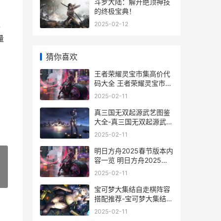
斗罗大陆：解开绝顶神技
的终极宝典！
戏
2025-02-12
量
猜你喜欢
王者荣耀灵宝市集高价代
码大全 王者荣耀灵宝市集
怎么刷新
2025-02-11
真三国无双起源武艺图鉴
大全-真三国无双起源武艺
怎么获取 真三国无双起源
2025-02-11
下载
明日方舟2025春节版本内
容一览 明日方舟2025春
节兑换码
2025-02-11
»
宝可梦大集结自走棋阵容
搭配推荐-宝可梦大集结自
走棋阵容搭配是什么 宝可
2025-02-11
梦大集结自走棋怎么玩