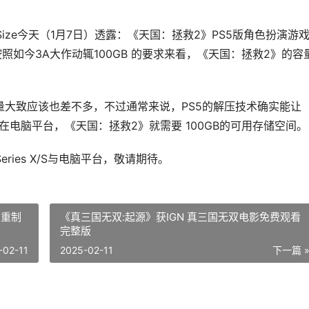
ationSize今天（1月7日）透露：《天国：拯救2》PS5版角色扮演游
，按照如今3A大作动辄100GB 的要求来看，《天国：拯救2》的容
量大致应该也差不多，不过通常来说，PS5的解压技术确实能让
在电脑平台，《天国：拯救2》就需要 100GB的可用存储空间。
eries X/S与电脑平台，敬请期待。
7重制
《真三国无双:起源》获IGN 真三国无双电影免费观看
完整版
-02-11
2025-02-11
下一篇 