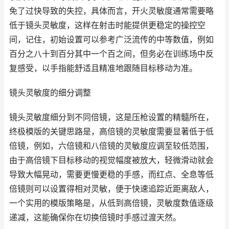
免了过快导致的失控，具体而言，开火灵敏度通常需要略
低于镜头灵敏度，这样在射击时能提供更稳定的操控空
间，记住，初始设置可以参考广泛流传的中等数值，例如
百分之八十到百分其中一个百之间，但务必在训练场中反
复感受，以手指能舒适且精准地跟随目标移动为准。
镜头灵敏度的细分调整
镜头灵敏度细分到不同倍镜，这是压枪设置的精髓所在，
终极模版的关键思路是，高倍镜的灵敏度需要显著低于低
倍镜，例如，六倍镜和八倍镜的灵敏度应调至较低范围，
由于高倍镜下目标移动的视觉幅度被放大，轻微滑动就会
导致大幅晃动，需要更慢更稳的手感，而红点、全息等低
倍镜则可以设置得相对灵敏，便于快速追踪近距离敌人，
一个实用的模版策略是，从低到高倍镜，灵敏度数值逐级
递减，这能确保你在切换倍镜时手感过渡天然。