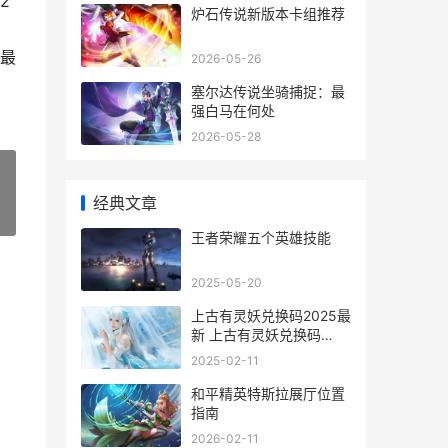
2
炉石传说新版本卡组推荐
最
2026-05-26
塞尔达传说坐骑捕捉：最
强白马在何处
2026-05-28
经典文章
»
王者荣耀五个英雄技能
2025-05-20
上古有灵妖兑换码2025最
新 上古有灵妖兑换码
2024
2025-02-11
和平精英特斯拉展厅位置
指南
2026-02-11