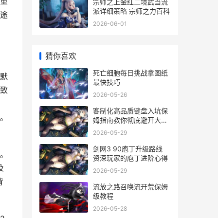
重
宗师之上金红二境武当流
派详细策略 宗师之力百科
途
2026-06-01
猜你喜欢
死亡细胞每日挑战拿图纸
默
最快技巧
致
2026-05-26
客制化高品质键盘入坑保
。
姆指南教你彻底避开大冤
种
2026-05-29
剑网3 90庖丁升级路线
。
资深玩家的庖丁进阶心得
及
2026-05-29
背
流放之路召唤流开荒保姆
级教程
2026-05-28