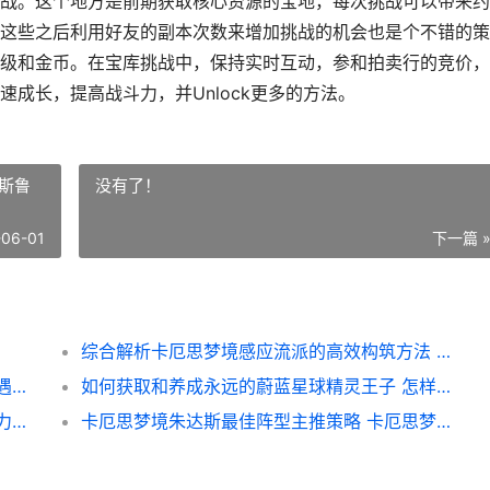
战。这个地方是前期获取核心资源的宝地，每次挑战可以带来约
这些之后利用好友的副本次数来增加挑战的机会也是个不错的策
级和金币。在宝库挑战中，保持实时互动，参和拍卖行的竞价，
成长，提高战斗力，并Unlock更多的方法。
斯鲁
没有了！
-06-01
下一篇 
综合解析卡厄思梦境感应流派的高效构筑方法 卡斯鲁厄
洛克王国奇遇精灵异色捕捉策略 洛克王国奇遇精灵在哪里抓
如何获取和养成永远的蔚蓝星球精灵王子 怎样养成良好
宗师之上金红二境武当流派详细策略 宗师之力百科
卡厄思梦境朱达斯最佳阵型主推策略 卡厄思梦境朱达斯