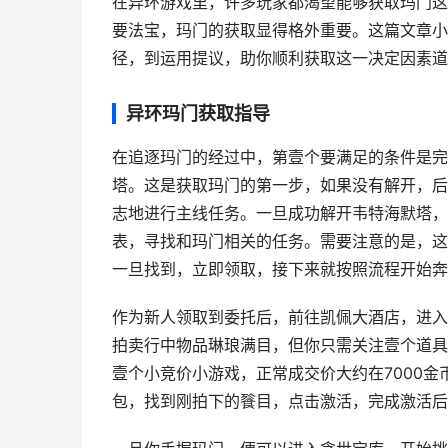
在异环游戏里，许多玩家都渴望能够获取玛门这
要法宝，玛门的获取显得格外重要。这篇文章小
径，到运用提议，助你顺利获取这一决定因素道
异环玛门获取指导
在追逐玛门的经过中，第壹个要满足的条件是完
塔。这是获取玛门的第一步，如果没有解开，后
志地进行主线任务。一旦成功解开韦特海默塔，
表，寻找和玛门相关的任务。需要注意的是，这
一旦找到，立即领取，接下来就按照流程开始奔
作为新人领取到委托后，前往凯佩大酒店，进入
拍卖行中物品琳琅满目，但你只需关注壹个道具
壹个小竞价小游戏，正常成交价大约在7000
包，找到刚拍下的餮目，点击激活，完成激活后