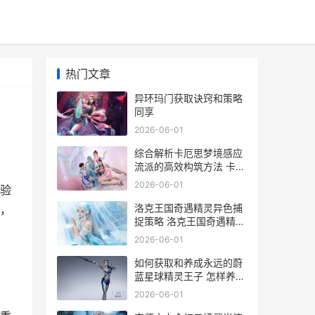
热门文章
异环玛门获取诀窍和策略
同享
2026-06-01
综合解析卡厄思梦境感应
流派的高效构筑方法 卡斯
鲁厄
2026-06-01
验
洛克王国奇遇精灵异色捕
，
捉策略 洛克王国奇遇精灵
在哪里抓
2026-06-01
如何获取和养成永远的蔚
蓝星球精灵王子 怎样养成
良好
2026-06-01