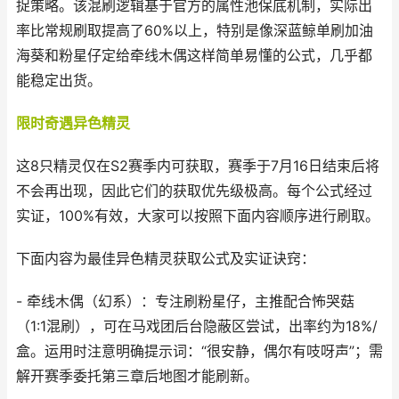
捉策略。该混刷逻辑基于官方的属性池保底机制，实际出
率比常规刷取提高了60%以上，特别是像深蓝鲸单刷加油
海葵和粉星仔定给牵线木偶这样简单易懂的公式，几乎都
能稳定出货。
限时奇遇异色精灵
这8只精灵仅在S2赛季内可获取，赛季于7月16日结束后将
不会再出现，因此它们的获取优先级极高。每个公式经过
实证，100%有效，大家可以按照下面内容顺序进行刷取。
下面内容为最佳异色精灵获取公式及实证诀窍：
- 牵线木偶（幻系）：专注刷粉星仔，主推配合怖哭菇
（1:1混刷），可在马戏团后台隐蔽区尝试，出率约为18%/
盒。运用时注意明确提示词：“很安静，偶尔有吱呀声”；需
解开赛季委托第三章后地图才能刷新。