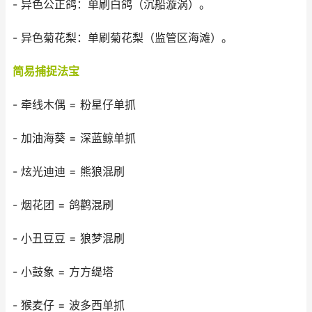
- 异色公正鸽：单刷白鸽（沉船漩涡）。
- 异色菊花梨：单刷菊花梨（监管区海滩）。
简易捕捉法宝
- 牵线木偶 = 粉星仔单抓
- 加油海葵 = 深蓝鲸单抓
- 炫光迪迪 = 熊狼混刷
- 烟花团 = 鸽鹳混刷
- 小丑豆豆 = 狼梦混刷
- 小鼓象 = 方方缇塔
- 猴麦仔 = 波多西单抓