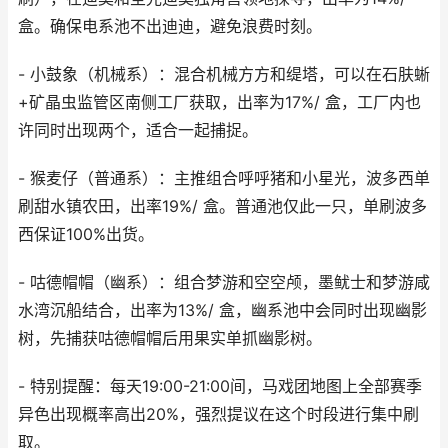
盒。确保电系池不出迪迪，避免浪费时刻。
- 小鼓象（机械系）：混合机械方方和缇塔，可以在石肤蜥
+矿晶虫监管区南侧工厂获取，出率为17%/ 盒，工厂内也
许同时出现两个，适合一起捕捉。
- 猴麦仔（普通系）：主推组合呼呼猪和小星光，波多西单
刷甜水镇农田，出率19%/ 盒。普通池仅此一只，单刷波多
西保证100%出货。
- 咕德帽帽（幽系）：组合梦游和空空颅，墨鱿士和梦游咸
水湾沉船结合，出率为13%/ 盒，幽系池中会同时出现幽影
树，先捕获咕德帽帽后用果实单抓幽影树。
- 特别提醒：每天19:00-21:00间，马戏团地图上全部赛季
异色出现概率高出20%，强烈提议在这个时段进行集中刷
取。