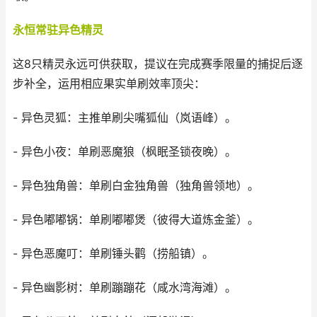
永恒常驻异色精灵
这8只精灵永远可供获取，提议在完成赛季限量的捕捉后逐
步补全，运用相应果实单刷效率顶尖：
- 异色灵狐：主推单刷尖嘴狐仙（岚语峰）。
- 异色小夜：单刷恶魔狼（枫眠圣锁夜晚）。
- 异色独角兽：单刷白金独角兽（独角兽领地）。
- 异色嘟嘟锅：单刷嘟嘟煲（彼得大道炼金釜）。
- 异色恶魔叮：单刷锤头鹳（捞船镇）。
- 异色幽影树：单刷蹦蹦花（咸水湾海滩）。