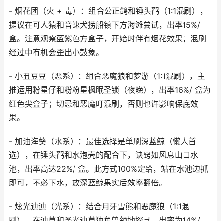
- 烟花团（火 + 毒）：组合公正鸽和锤头鹳（1:1混刷），
提议在可人猿和音速犬捞船镇下方海滩尝试，出率15%/
盒。注意观察蓝紫色方盒子，开始时伴有烟花效果；混刷
经过中有机会歪出小鼓象。
- 小丑豆豆（恶系）：组合恶魔狼和梦游（1:1混刷），主
推运用粉星仔和粉粉星枫眠圣锁（夜晚），出率16%/ 盒为
红色尖盒子；切忌和恶魔叮混刷，否则也许影响保底效
果。
- 加油海葵（水系）：最佳选择是单刷深蓝鲸（懒人首
选），在锤头鹳和水泡壳的配合下，诀窍如风息山口水
池，出率高达22%/ 盒。此方式100%定给，站在水池边抓
即可，不必下水，放深蓝鲸果实后效率翻倍。
- 炫光迪迪（光系）：结合月牙雪熊和恶魔狼（1:1混
刷），在迪莫和圣光迪莫独角兽领地探寻，出率为14%/