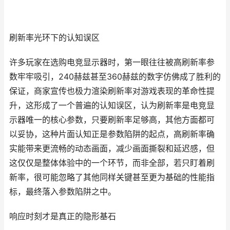
刷新率光环下的认知误区
许多玩家在选购电竞显示器时，第一眼往往被高刷新率参
数牢牢吸引，240赫兹甚至360赫兹的数字仿佛成了胜利的
保证，商家宣传也极力渲染刷新率对游戏表现的革命性提
升，这形成了一个普遍的认知误区，认为刷新率是电竞显
示器唯一的核心参数，只要刷新率足够高，其他方面都可
以妥协，这种片面认知正是参数陷阱的起点，高刷新率确
实能带来更流畅的动态画面，减少画面撕裂和延迟感，但
这仅仅是整体体验中的一个环节，而非全部，若只盯着刷
新率，很可能忽略了其他同样关键甚至更为基础的性能指
标，最终落入参数陷阱之中。
响应时刻才是真正的隐形基石