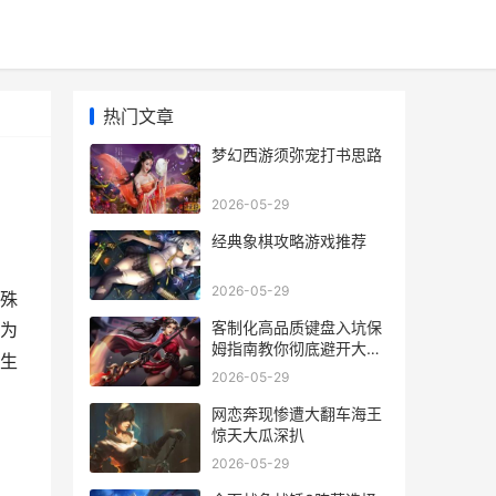
热门文章
梦幻西游须弥宠打书思路
2026-05-29
经典象棋攻略游戏推荐
2026-05-29
殊
客制化高品质键盘入坑保
为
姆指南教你彻底避开大冤
生
种
2026-05-29
网恋奔现惨遭大翻车海王
惊天大瓜深扒
2026-05-29