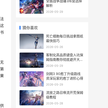
全面战争战锤3阵营选择
解析
2026-05-29
法
这
猜你喜欢
书
死亡细胞每日挑战拿图纸
最快技巧
2026-05-26
客制化高品质键盘入坑保
姆指南教你彻底避开大冤
无
种
2026-05-29
第
剑网3 90庖丁升级路线
果
资深玩家的庖丁进阶心得
2026-05-29
流放之路召唤流开荒保姆
级教程
2026-05-28
供