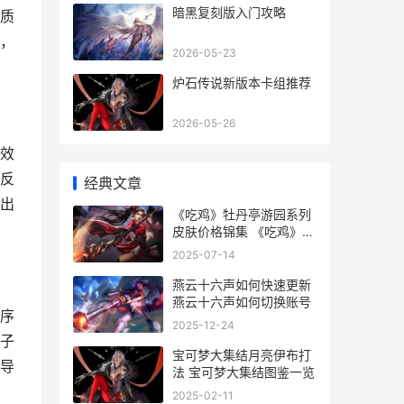
暗黑复刻版入门攻略
质
，
2026-05-23
炉石传说新版本卡组推荐
2026-05-26
效
反
经典文章
出
《吃鸡》牡丹亭游园系列
皮肤价格锦集 《吃鸡》牡
丹亭在线观看
2025-07-14
燕云十六声如何快速更新
燕云十六声如何切换账号
序
2025-12-24
子
宝可梦大集结月亮伊布打
导
法 宝可梦大集结图鉴一览
2025-02-11