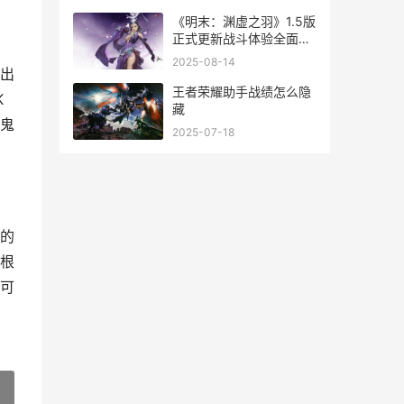
《明末：渊虚之羽》1.5版
正式更新战斗体验全面升
级 明末渊虚之羽第四章推
2025-08-14
图路线
出
王者荣耀助手战绩怎么隐
K
藏
鬼
2025-07-18
的
根
可