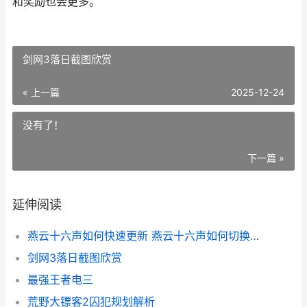
和奖励也会更多。
剑网3落日截图欣赏
« 上一篇
2025-12-24
没有了！
下一篇 »
延伸阅读
燕云十六声如何快速更新 燕云十六声如何切换账号
剑网3落日截图欣赏
最强王者电三
荒野大镖客2囚犯规划解析