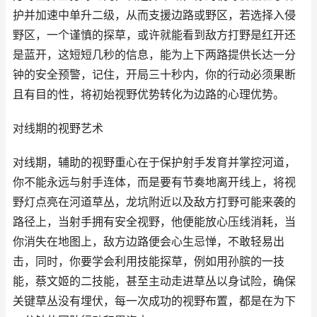
护并加速中单升二级，从而支援边路或野区，若选择入侵
野区，一个谨慎的探草，或许就能看到敌方打野是红开还
是蓝开，这短短几秒的信息，能为上下两路提供长达一分
钟的安全预警，记住，开局三十秒内，你的行动必须果断
且有目的性，将初始视野优势转化为边路的心理优势。
对线期的视野艺术
对线期，辅助的视野重心在于保护射手发育并掌控河道，
你不能永远与射手连体，而是要有节奏地离开线上，将视
野灯点亮在河道草丛，龙坑附近以及敌方打野可能来袭的
路径上，当射手拥有安全视野，他便能放心压线消耗，当
你消失在地图上，敌方边路便会心生忌惮，不敢轻易出
击，同时，你要学会利用技能探草，例如用孙膑的一技
能，蔡文姬的二技能，甚至主动走进草丛以身试险，确保
关键草丛没有埋伏，每一次成功的视野布置，都是在为下