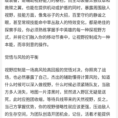
级装备，是辅助视野能力的基石，而主动装备奔狼纹章和
救赎之翼，也能在提供机动或护盾的同时，暴露周围敌人
视野，技能方面，像鬼谷子的大招，百里守约的静谧之
眼，甚至常规技能命中草丛敌人的特效变化，都是绝佳的
探察手段，你必须熟练掌握手中英雄的每一种探视野方
式，并将它们融入你的移动节奏中，让视野控制成为一种
本能，而非刻意的操作。
觉悟与风险的平衡
视野控制是一场高风险高回报的觉悟对决，你照亮了战
场，也必然暴露了自己，杰出的辅助懂得计算风险，知道
什么时候可以深入做视野，什么时候必须紧随队友，当敌
方多人消失，地图一片漆黑时，贸然进入野区无疑是送
死，此时应抱团收缩，等待兵线带来的天然视野，反之，
当己方掌握优势，你的视野侵略性就应该更强，压迫敌人
的生存空间，为团队创造开团机会，记住，活着才能提供