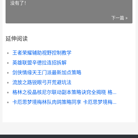
没有了！
下一篇 »
延伸阅读
王者荣耀辅助视野控制教学
英雄联盟辛德拉连招拆解
剑侠情缘天王门派最新加点策略
流放之路锐眼弓开荒避坑法
格林之役晶核尼尔联动副本策略诀窍全揭晓 格林之子的伤害
卡厄思梦境梅林队肉鸽策略同享 卡厄思梦境梅林蕾伊