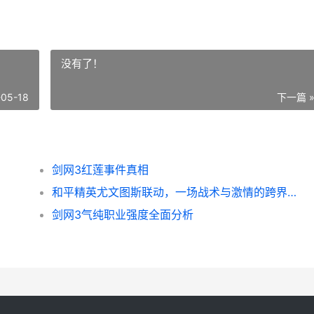
没有了！
-05-18
下一篇 
剑网3红莲事件真相
和平精英尤文图斯联动，一场战术与激情的跨界交响
剑网3气纯职业强度全面分析