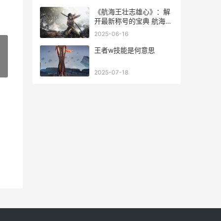
《航海王壮志雄心》：解
开最新称号的宝典 航海王
壮志雄心pc端
2025-06-16
王者w技能是何意思
»
2025-07-18