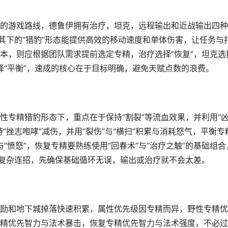
的游戏路线，德鲁伊拥有治疗，坦克，远程输出和近战输出四种
其下的“猎豹”形态能提供高效的移动速度和单体伤害，让任务与
本，则应根据团队需求提前选定专精，治疗选择“恢复”，坦克选
选择“平衡”，速成的核心在于目标明确，避免天赋点数的浪费。
性专精猎豹形态下，重点在于保持“割裂”等流血效果，并利用“
“挫志咆哮”减伤，并用“裂伤”与“横扫”积累与消耗怒气，平衡专
与“愤怒”，恢复专精要熟练使用“回春术”与“治疗之触”的基础组合
求复杂连招，先确保基础循环无误，输出或治疗就不会太差。
励和地下城掉落快速积累，属性优先级因专精而异，野性专精优
精优先智力与法术暴击，恢复专精优先智力与法术强度，不必过