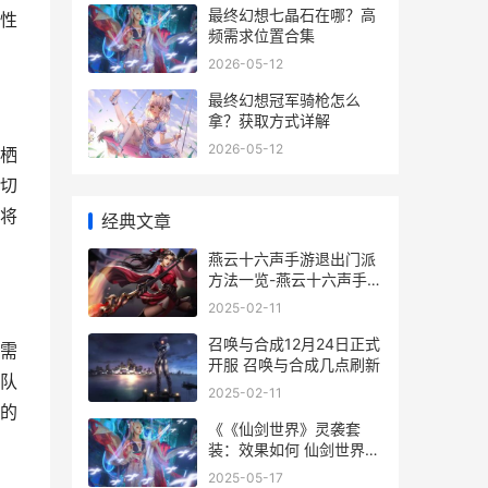
最终幻想七晶石在哪？高
性
频需求位置合集
2026-05-12
最终幻想冠军骑枪怎么
拿？获取方式详解
2026-05-12
栖
切
将
经典文章
燕云十六声手游退出门派
方法一览-燕云十六声手游
退出门派怎么做 燕云十六
2025-02-11
声手游配置要求
召唤与合成12月24日正式
需
开服 召唤与合成几点刷新
队
2025-02-11
的
《《仙剑世界》灵袭套
装：效果如何 仙剑世界五
灵诧变
2025-05-17