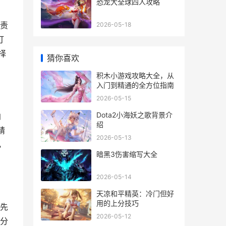
恐龙大全球四人攻略
责
2026-05-18
打
择
猜你喜欢
积木小游戏攻略大全，从
入门到精通的全方位指南
2026-05-15
Dota2小海妖之歌背景介
凶
绍
精
2026-05-13
，
暗黑3伤害缩写大全
2026-05-14
天凉和平精英：冷门但好
用的上分技巧
先
2026-05-12
分