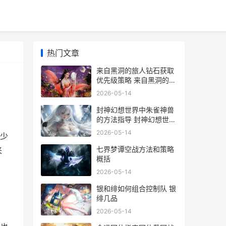
热门文章
来自黑洞的旅人钻石获取
优先级策略 来自黑洞的旅
人阵容
2026-05-14
封神幻想世界中朱雀神兽
的方法指导 封神幻想世界
官网
2026-05-14
少
七界梦谭空战方法和策略
来
概括
2026-05-14
银和绯如何组合控制队 银
绯几品
2026-05-14