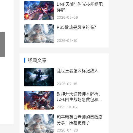
DNF天御与时光技能搭配
详解
2026-05-09
PS5散热是风冷的吗？
2026-05-10
»
经典文章
乱世王者怎么标记敌人
2025-07-15
封神开天逆转神术解析：
起死回生战场急救包和苏
护绝配指导 封神翻天印
2025-10-02
和平精英白老师的灵敏度
分享：压枪更稳了
2026-04-20