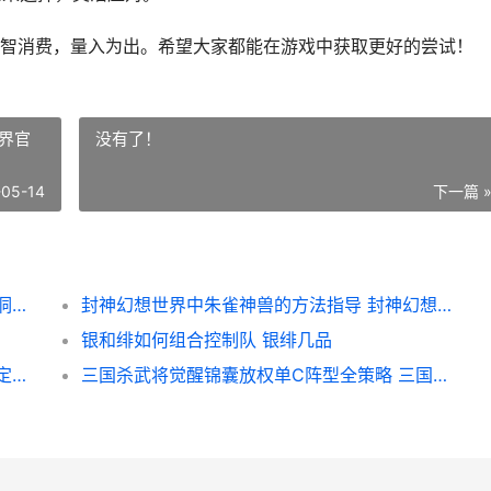
智消费，量入为出。希望大家都能在游戏中获取更好的尝试！
界官
没有了！
-05-14
下一篇 
来自黑洞的旅人钻石获取优先级策略 来自黑洞的旅人阵容
封神幻想世界中朱雀神兽的方法指导 封神幻想世界官网
银和绯如何组合控制队 银绯几品
命运冠位指定冠位戴冠战全策略 命运冠位指定冠位时间神殿电影
三国杀武将觉醒锦囊放权单C阵型全策略 三国杀武将觉醒攻略