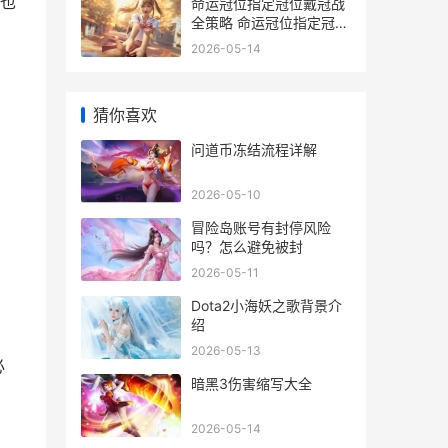
也
命运冠位指定冠位戴冠战
全策略 命运冠位指定冠位
时间神殿电影
2026-05-14
猜你喜欢
问道币冻结流程详解
2026-05-10
冒险岛账号有封停风险
吗？怎么避免被封
2026-05-11
Dota2小海妖之歌背景介
。
绍
2026-05-13
必
暗黑3伤害缩写大全
2026-05-14