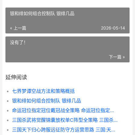
银和绯如何组合控制队 银绯几品
« 上一篇
2026-05-14
没有了！
下一篇 »
延伸阅读
七界梦谭空战方法和策略概括
银和绯如何组合控制队 银绯几品
命运冠位指定冠位戴冠战全策略 命运冠位指定冠位时间神殿电影
三国杀武将觉醒锦囊放权单C阵型全策略 三国杀武将觉醒攻略
三国天下归心跨服远征防守方运营思路 三国:天下归心