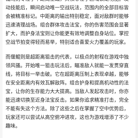
动技能后，瞬间启动唯一空战玩法，范围内的全部目标皆
会被精准标记。中距离的输出特别稳定，面对敌群时能够
迅速清理战场。组合群体攻击法宝，你的伤害范围会显著
扩大，而护身法宝则让你能更有效地调整自身站位。掌控
空战节拍变得轻而易举，特别适合喜爱火力覆盖的玩家。
而偃鲲则是超距离狙击的代表，以极点的射程在游戏中独
领风骚。开始唯一狙击玩法后，瞄准敌人就能一发贯穿直
线，将目标一举击破。它在超距离压制上表现卓越，能够
在安全距离内有效瓦解敌阵。组合护身和提高机动性的法
宝，让你的生存能力大大提高。当敌人发起攻击时，你亦
能迅速切换至近身法宝反击。如果你追求精准打击，完全
不能有失这个方法。除了这些之后在掌握了空中优势后，
玩家还可以尝试从高空俯冲进攻，这也为游戏增添了不少
趣味。