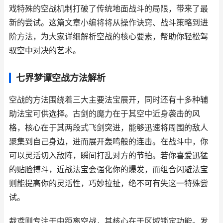
戏特殊的空战机制打破了传统地面战斗的局限，带来了最
新的尝试。这篇文章小编将将从操作诀窍、战斗策略到进
阶方法，为大家详细解析空战的核心要素，帮助你轻松驾
驭空中对决的艺术。
七界梦谭空战方法解析
空战的方法围绕着三大主要法宝展开，同时还有十多种辅
助法宝可供选择。古剑的魔力在于其空中近身袭击的风
格，核心在于其两段式飞剑突进，能够迅速将周围的敌人
聚集到自己身边，进而展开轰鸣般的连击。在战斗中，你
可以灵活切入敌阵，瞬间打乱对方的节拍。若你喜爱迅猛
的贴脸搏斗，近战法宝会强化你的爆发，而组合闪避法宝
则能提高你的灵活性，巧妙拉扯，绝不可有失这一特殊尝
试。
裁鸢则专注于中距离空战，其核心在于区域锁定功能。发