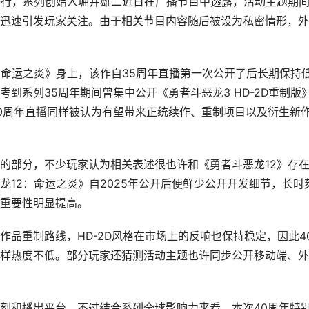
日举行，系列创始人堀井雄二近日在广播节目中透露，活动主题期
迅速引发玩家关注。由于相关节目内容随后被设为私密情形，外
：命运之炎》身上，该作自35周年直播第一次公开了后长期保持
到系列35周年期间曾集中公开《勇者斗恶龙3 HD-2D重制版
0周年直播同样被认为有望带来正统续作、重制项目以及衍生新
的部分，不少玩家认为相关表述很也许和《勇者斗恶龙12》存
12：命运之炎》自2025年公开后便鲜少公开开发细节，长时
重要性明显提高。
品重制路线，HD-2D风格在市场上的反响也保持稳定，因此4
样热度不低。部分玩家还猜测活动主题也许同步公开移动端、外
刻和播出平台，不过结合系列全球影响力来看，本次40周年特