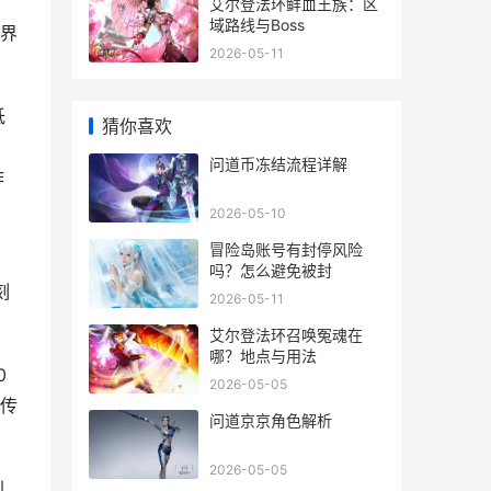
间
艾尔登法环鲜血王族：区
域路线与Boss
界
2026-05-11
低
猜你喜欢
》
问道币冻结流程详解
作
2026-05-10
冒险岛账号有封停风险
在
吗？怎么避免被封
刻
2026-05-11
艾尔登法环召唤冤魂在
哪？地点与用法
0
2026-05-05
传
问道京京角色解析
2026-05-05
别