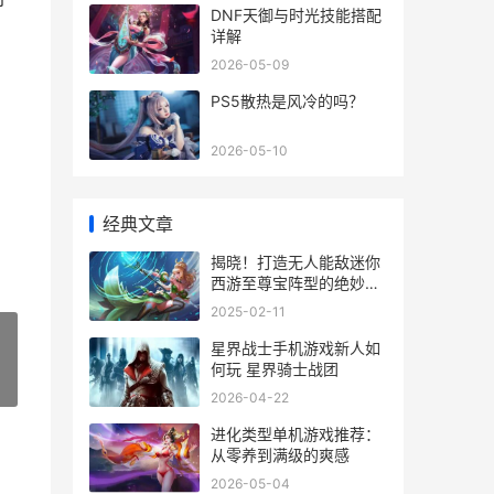
DNF天御与时光技能搭配
详解
2026-05-09
PS5散热是风冷的吗？
2026-05-10
经典文章
揭晓！打造无人能敌迷你
西游至尊宝阵型的绝妙组
合
2025-02-11
星界战士手机游戏新人如
何玩 星界骑士战团
»
2026-04-22
进化类型单机游戏推荐：
从零养到满级的爽感
2026-05-04