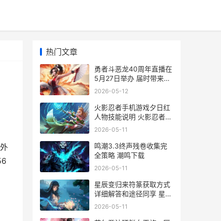
热门文章
勇者斗恶龙40周年直播在
5月27日举办 届时带来新
作消息 勇者斗恶龙456
2026-05-12
火影忍者手机游戏夕日红
人物技能说明 火影忍者手
机游新手没好忍者能打段
2026-05-11
期
位赛吗?
鸣潮3.3终声残卷收集完
外
全策略 潮鸣下载
6
2026-05-11
星辰变归来符篆获取方式
详细解答和途径同享 星辰
变回合
2026-05-11