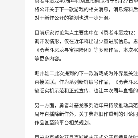
勇者斗恶龙40周年特别直播确认将于5月27
将公开关于下一款游戏的相关消息，消息爆料后
对于新作公开的猜测也进一步升温。
目前玩家讨论焦点主要集中在《勇者斗恶龙12
调开发情形，仅在近年释出过少量进展信息。思考
《勇者斗恶龙寻宝探险团》等多部作品，本次4
等更多内容。
堀井雄二此次提到的下一款游戏成为外界最关注
直接关联。作为系列新鲜编号作品，《勇者斗恶龙
缺乏实机示范和正式宣传，也让本次周年直播的
另一方面，勇者斗恶龙系列近年来持续推动典范作
周年直播除新作外，关于典范旧作重制的讨论同
作品甚至跨平台相关规划。
目前史克威尔艾尼克斯尚未正式公开直播具体时