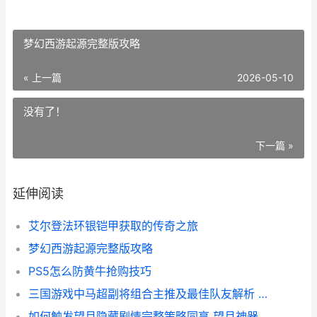
梦幻西游起源完整版攻略
« 上一篇
2026-05-10
没有了！
下一篇 »
延伸阅读
艾尔登法环银铠甲获取的传奇之旅
梦幻西游起源完整版攻略
PS5怎么防黄牛抢购技巧
三国游戏中马超副将组合主推及最佳队友解析 三国游戏中马超是谁
如何触发望月隐藏剧情完整策略同享 望月神器