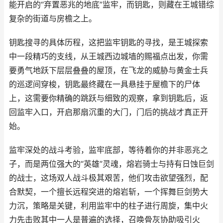
能开启的“弃置恶兆的地底”监牢，而钥匙，则藏在王城错综
复杂的街道与房檐之上。
钥匙搜寻的具体历程，这把监牢钥匙的寻找，是王城探索
中一段精巧的支线，从王城西边城墙的赐福点出发，你需
要勇气地跃下层层叠叠的屋顶，在飞龙的威胁与黄金士兵
的巡逻间穿梭，钥匙最终藏在一具悬挂于屋檐下的尸体
上，这需要你精确的跳跃与细致的观察，拿到钥匙后，返
回监牢入口，开启那扇沉重的大门，门后的挑战才真正开
始。
监牢深处的战斗考验，监牢底部，等待着你的并非恶兆之
子，而是两位强大的“英雄”灵魂，熔岩骑士与持有日蚀巨剑
的战士，这场双人战斗极其艰苦，他们攻击欲望强烈，配
合默契，一个擅长远程突进的熔岩斩，一个挥舞巨剑势大
力沉，策略是关键，利用监牢中的柱子进行周旋，集中火
力先击败其中一人是普遍的选择，召唤骨灰协助吸引火