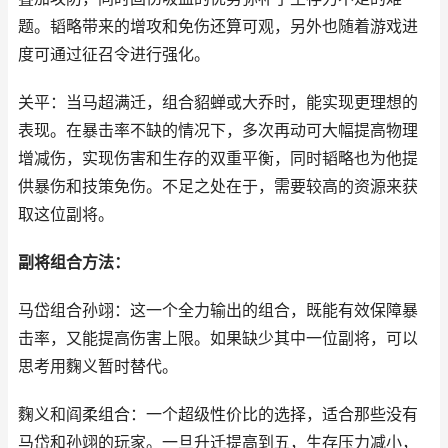
题。韬略带来的增攻和免伤还算可观，另外也随着游戏进
度可通过征召令进行强化。
关平：当马超满迁，组合貂蝉或大乔时，能实现更理想的
表现。在暴击率不缺的情况下，多次再动可大幅提高物理
增减伤，实现伤害和生存的双重平衡，同时韬略也为他提
供暴伤和技策免伤。不足之处在于，需要较高的资源来获
取这位副将。
副将组合方法：
马岱组合孙翊：这一个全力输出的组合，既能有效保障暴
击率，又能提高伤害上限。如果缺少其中一位副将，可以
思考用麴义暂时替代。
麴义和阎柔组合：一个超级性价比的选择，适合那些没有
马岱和孙翊的玩家。一旦升迁提高到五，生存压力减小，