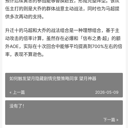
预计后续黄忠的参战能够替换赵云，形成完整阵型。该队
伍主打的则是大乔的群体战意主动战法，同时也为马超提
供多次再动的支持。
升迁十的马超和大乔的战法组合是一种理想组合，基于主
动攻击的倍率计算，虽然存在必爆和「信布之勇·超」的额
外AOE，实际在十次回合中能够平均提高到700%左右的倍
率，表现不算逊色。
如何触发望月隐藏剧情完整策略同享 望月神器
« 上一篇
2026-05-09
没有了！
下一篇 »