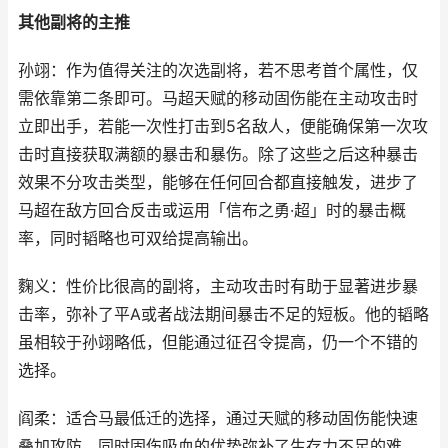
其他副将的主推
孙翊：作为值得关注的次选副将，若不思考首个属性，仅
需依靠第二条即可。马超天赋的移动固伤能在主动攻击时
立即出手，若能一次性打击到5名敌人，便能确保第一次攻
击时直接获取满额的暴击和暴伤。除了这些之后这种暴击
效果不分攻击类型，能够在任何回合都直接触发，进步了
马超在敌方回合反击或运用「信布之勇·超」时的暴击概
率，同时韬略也可双给提高输出。
麴义：性价比很高的副将，主动攻击时有助于显著进步暴
击率，弥补了平A或者战法期间暴击不足的短板。他的韬略
虽相较于孙翊略低，但能通过征召令提高，仍一个不错的
选择。
阎柔：适合马最低迁的选择，通过天赋的移动固伤能快速
叠加攻防，同时固伤吸血的优势弥补了生存力不足的难