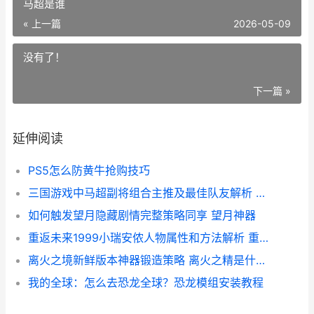
马超是谁
« 上一篇
2026-05-09
没有了！
下一篇 »
延伸阅读
PS5怎么防黄牛抢购技巧
三国游戏中马超副将组合主推及最佳队友解析 三国游戏中马超是谁
如何触发望月隐藏剧情完整策略同享 望月神器
重返未来1999小瑞安侬人物属性和方法解析 重返未来1999小米渠道服怎么转官服
离火之境新鲜版本神器锻造策略 离火之精是什么意思
我的全球：怎么去恐龙全球？恐龙模组安装教程