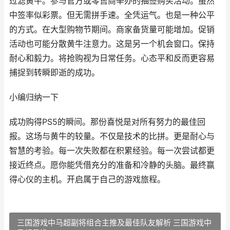
过滤黄牛。参与官方或零售商举办的抽签购买活动。虽然
中签率似彩票。但无需拼手速。全凭运气。也是一种公平
的方式。在大型购物节期间。商家备货量可能增加。促销
活动也可能分散黄牛注意力。这是另一个机会窗口。保持
耐心和毅力。将抢购视为日常任务。心态平和反而更容易
捕捉到转瞬即逝的成功。
小编归纳一下
成功购得PS5的瞬间。那份喜悦是对所有努力的最佳回
报。这场与黄牛的较量。不仅是技术的比拼。更是耐心与
智慧的考验。每一次失败都在积累经验。每一次尝试都更
接近终点。愿你能凭借充分的准备和冷静的头脑。最终赢
得心仪的主机。开启属于自己的游戏旅程。
三国游戏中马超副将组合主推及最佳队友解析 三国游戏中