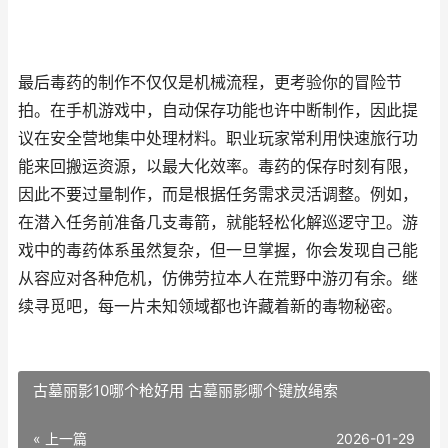
最后毒药的制作不仅仅是机械流程，更考验你的冒险节
拍。在手机游戏中，自动保存功能也许中断制作，因此提
议在安全营地集中处理材料。职业玩家常利用快速旅行功
能来回搬运资源，以最大化效率。毒药的保存时刻有限，
因此不要过量制作，而是根据任务需求灵活调整。例如，
在潜入任务前准备几支毒箭，就能轻松化解巡逻守卫。游
戏中的毒药体系虽然复杂，但一旦掌握，你会发现自己能
从容应对各种危机，仿佛劳拉本人在荒野中游刃有余。继
续寻觅吧，每一片未知领域都也许藏着新的毒物秘密。
古墓丽影10哪个枪好用 古墓丽影哪个键放绳索
« 上一篇
2026-01-29