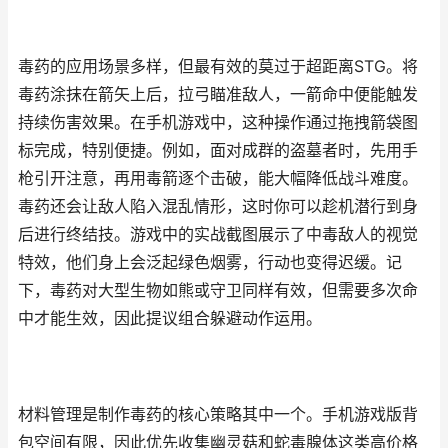
毒药的应用场景多样，但最有效的莫过于超距离STG。将
毒药涂抹在箭矢上后，拉弓瞄准敌人，一箭命中便能触发
持续伤害效果。在手机游戏中，这种操作通过拖拽箭袋图
标完成，特别便捷。例如，面对成群的盗墓者时，先用手
枪引开注意，再用毒箭逐个击破，能大幅降低战斗难度。
毒药还会让敌人陷入混乱情形，这时你可以趁机潜行到身
后进行终结技。游戏中的实战截图展示了中毒敌人的视觉
特效，他们身上会泛起绿色烟雾，行动也变得迟缓。记
下，毒药对大型生物如熊或守卫同样有效，但需要多次命
中才能生效，因此提议组合躲避动作运用。
材料管理是制作毒药的核心策略其中一个。手机游戏版背
包空间有限，因此优先收集幽灵菇和蛇毒腺体这类高价格