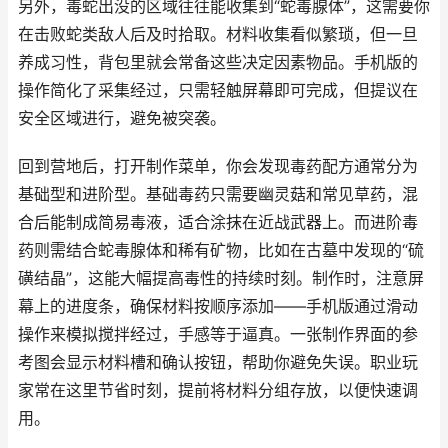
另外，毒蛇出没的区域往往能收集到“蛇毒腺体”，这需要你
在击败蛇类敌人后及时拾取。材料收集看似繁琐，但一旦
养成习性，背包里就会常备这些决定因素物品。手机版的
操作简化了采集经过，只需轻触屏幕即可完成，但提议在
安全区域进行，避免被突袭。
回到营地后，打开制作菜单，你会发现毒药配方通常分为
基础型和进阶型。基础毒药只需要幽灵菇和常见草药，混
合后能制成简易毒液，适合涂抹在近战武器上。而进阶毒
药则需结合蛇毒腺体和稀有矿物，比如在古墓中发现的“硫
磺结晶”，这能大幅提高毒性的持续时刻。制作时，注意屏
幕上的进度条，确保材料按顺序添加——手机版通过滑动
操作来模拟搅拌经过，手感等于逼真。一张制作界面的参
考图会显示材料槽和确认按钮，帮助你避免失误。职业玩
家常在这里节省时刻，提前将材料分组存放，以便快速调
用。