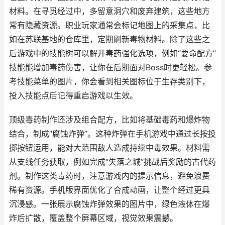
材料。在寻觅经过中，多留意洞穴和废弃建筑，这些地方
常有隐藏资源。职业玩家通常会标记地图上的采集点，比
如在苏联基地的仓库里，定期刷新毒物材料。除了这些之
后游戏中的技能树可以解开毒药强化选项，例如“要命配方”
技能能增加毒药伤害，让你在后期面对Boss时更轻松。参
考技能菜单的图片，你会看到相关图标位于生存类别下，
投入技能点后记得重启游戏以生效。
顶级毒药制作还涉及组合配方，比如将基础毒药和爆炸物
结合，制成“腐蚀炸弹”。这种炸弹在手机游戏中通过长按投
掷按钮运用，能对大范围敌人造成持续中毒效果。材料需
从支线任务获取，例如完成“失落之城”挑战后奖励的古代药
剂。制作这类毒药时，注意游戏内的提示信息，避免浪费
稀有资源。手机版界面优化了合成动画，让整个经过更具
沉浸感。一张展示腐蚀炸弹效果的图片中，绿色液体在爆
炸后扩散，覆盖整个屏幕区域，视觉效果震撼。