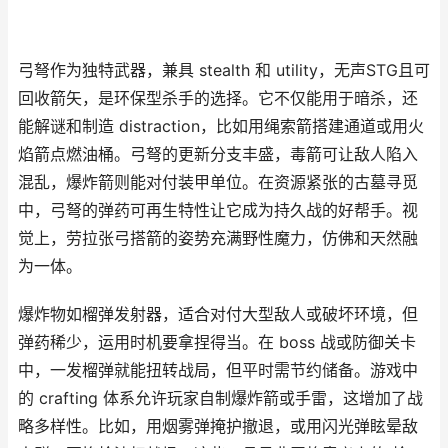
弓弩作为独特武器，兼具 stealth 和 utility，无声STG且可
回收箭矢，是环保型杀手的选择。它不仅能用于暗杀，还
能解谜和制造 distraction，比如用绳索箭搭建通道或用火
焰箭点燃油桶。弓弩的更新分支丰盛，毒箭可让敌人陷入
混乱，爆炸箭则能对付装甲单位。在资源紧张的古墓寻觅
中，弓弩的弹药可再生特性让它成为持久战的好帮手。视
觉上，劳拉张弓搭箭的姿势充满野性魔力，仿佛和天然融
为一体。
爆炸物如榴弹发射器，适合对付大型敌人或破坏环境，但
弹药稀少，运用时机要拿捏得当。在 boss 战或防御关卡
中，一发榴弹就能扭转战局，但平时需节约储备。游戏中
的 crafting 体系允许玩家自制爆炸箭或手雷，这增加了战
略多样性。比如，用烟雾弹掩护撤退，或用闪光弹眩晕敌