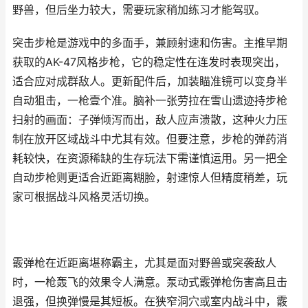
野兽，但后坐力较大，需要玩家稍加练习才能驾驭。
突击步枪是游戏中的多面手，兼顾射速和伤害。主推早期
获取的AK-47风格步枪，它的稳定性在连发时表现突出，
适合应对成群敌人。更新配件后，加装瞄准镜可以变身半
自动狙击，一枪壹个准。脑补一张劳拉在雪山遗迹持步枪
扫射的画面：子弹倾泻而出，敌人应声溃散，这种火力压
制在放开区域战斗中尤其有效。但要注意，步枪的弹药消
耗较快，在资源稀缺的生存玩法下需谨慎运用。另一把全
自动步枪则更适合近距离糊脸，射速惊人但精度稍差，玩
家可根据战斗风格灵活切换。
霰弹枪在近距离堪称霸主，尤其是面对野兽或突袭敌人
时，一枪轰飞的效果令人满意。泵动式霰弹枪伤害高且击
退强，但换弹慢是其短板。在狭窄洞穴或室内战斗中，霰