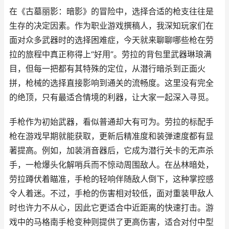
在《古墓丽影：暗影》的冒险中，选择合适的枪支往往是
生存的决定因素。作为职业游戏撰稿人，我深知玩家们在
面对众多武器时的选择困难症，今天就来聊聊哪些枪在劳
拉的旅程中真正称得上“好用”。劳拉的背包里武器琳琅满
目，但每一把都有其特殊的定位，从潜行暗杀到正面火
拼，枪械的选择直接影响到通关的流畅度。这里没有完全
的绝顶，只有最适合情境的利器，让大家一起深入寻觅。
手枪作为初始武器，看似普通却大有可为。劳拉的标配手
枪在游戏早期就能获取，更新后精准度和装弹速度都有显
著提高。例如，加装消音器后，它成为潜行关卡的无声杀
手，一枪爆头化解哨兵而不惊动周围敌人。在丛林暗处，
劳拉蹲伏着瞄准，手枪的轻响伴随敌人倒下，这种掌控感
令人着迷。不过，手枪的伤害相对较低，面对重装甲敌人
时也许力不从心，因此它更适合中近距离的快速打击。游
戏中的马格南手枪变种则提供了更高伤害，适合对付中型