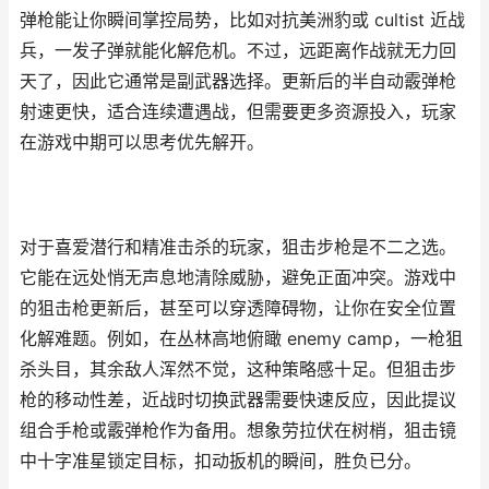
弹枪能让你瞬间掌控局势，比如对抗美洲豹或 cultist 近战
兵，一发子弹就能化解危机。不过，远距离作战就无力回
天了，因此它通常是副武器选择。更新后的半自动霰弹枪
射速更快，适合连续遭遇战，但需要更多资源投入，玩家
在游戏中期可以思考优先解开。
对于喜爱潜行和精准击杀的玩家，狙击步枪是不二之选。
它能在远处悄无声息地清除威胁，避免正面冲突。游戏中
的狙击枪更新后，甚至可以穿透障碍物，让你在安全位置
化解难题。例如，在丛林高地俯瞰 enemy camp，一枪狙
杀头目，其余敌人浑然不觉，这种策略感十足。但狙击步
枪的移动性差，近战时切换武器需要快速反应，因此提议
组合手枪或霰弹枪作为备用。想象劳拉伏在树梢，狙击镜
中十字准星锁定目标，扣动扳机的瞬间，胜负已分。