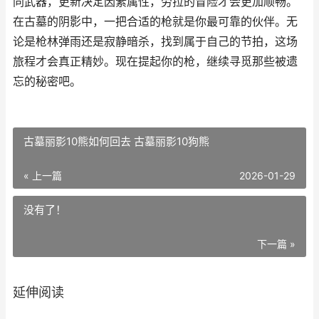
同武器，更新决定因素属性，劳拉的冒险才会更加顺畅。
在古墓的阴影中，一把合适的枪就是你最可靠的伙伴。无
论是枪林弹雨还是寂静暗杀，找到属于自己的节拍，这场
旅程才会真正精妙。现在提起你的枪，继续寻觅那些被遗
忘的秘密吧。
古墓丽影10熊如何回去 古墓丽影10狗熊
« 上一篇
2026-01-29
没有了！
下一篇 »
延伸阅读