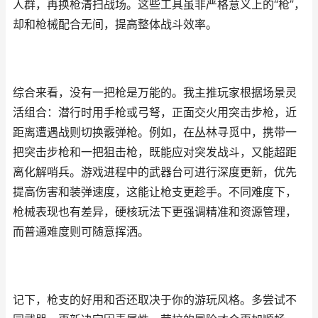
人群，再换枪清扫战场。这些工具虽非严格意义上的“枪”，
却和枪械配合无间，提高整体战斗效率。
综合来看，没有一把枪是万能的。我主推玩家根据场景灵
活组合：潜行时用手枪或弓弩，正面交火用突击步枪，近
距离遭遇战则切换霰弹枪。例如，在丛林寻觅中，携带一
把突击步枪和一把狙击枪，既能应对突发战斗，又能超距
离化解哨兵。游戏进程中的武器台可进行深度更新，优先
提高伤害和装弹速度，这能让枪支更趁手。不同难度下，
枪械表现也有差异，硬核玩法下更强调精准和资源管理，
而普通难度则可随意挥洒。
记下，枪支的好用和否还取决于你的游玩风格。多尝试不