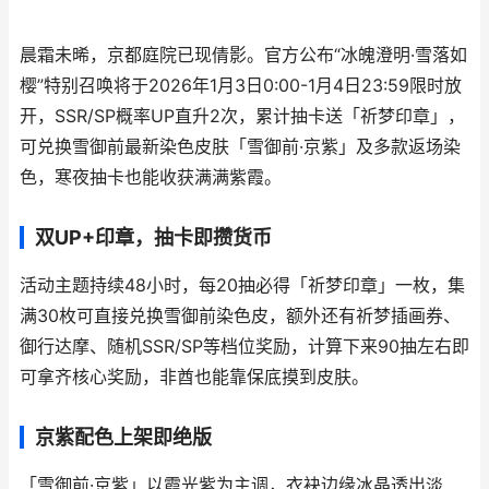
晨霜未晞，京都庭院已现倩影。官方公布“冰魄澄明·雪落如
樱”特别召唤将于2026年1月3日0:00-1月4日23:59限时放
开，SSR/SP概率UP直升2次，累计抽卡送「祈梦印章」，
可兑换雪御前最新染色皮肤「雪御前·京紫」及多款返场染
色，寒夜抽卡也能收获满满紫霞。
双UP+印章，抽卡即攒货币
活动主题持续48小时，每20抽必得「祈梦印章」一枚，集
满30枚可直接兑换雪御前染色皮，额外还有祈梦插画券、
御行达摩、随机SSR/SP等档位奖励，计算下来90抽左右即
可拿齐核心奖励，非酋也能靠保底摸到皮肤。
京紫配色上架即绝版
「雪御前·京紫」以霞光紫为主调，衣袂边缘冰晶透出淡