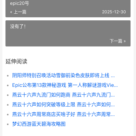
epic20号
« 上一篇
2025-12-30
没有了！
下一篇 »
延伸阅读
阴阳师特别召唤活动雪御前染色皮肤即将上线 阴阳师特别召唤是什么
Epic公布第13款神秘游戏 第一人称解谜游戏Viewfinder epic20号
燕云十六声九流门如何跑商 燕云十六声九流门门派地位
燕云十六声如何突破等级上限 燕云十六声如何删除角色
燕云十六声周常商店买啥子好 燕云十六声周常刷新时间
梦幻西游蓝天碧海攻略图