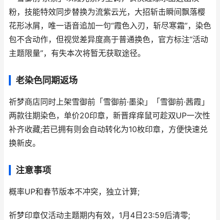
粉，技能特效同步替换为流紫云光，大招斩击瞬间飘落樱
花形冰屑，唯一语音追加一句“霞色入刃，斩尽寒霜”，染色
包不含动作，但视觉差异度高于普通换色，官方标注“活动
主题限量”，有失本次将暂无获取途径。
老染色同期返场
祈梦商店同时上架雪御前「雪御前·墨染」「雪御前·茜霞」
两款往期染色，单价20印章，新晋痒痒鼠可趁双UP一次性
补齐收藏;若已拥有则会自动转化为10枚印章，方便快速兑
换新皮。
注意事项
概率UP和春节版本不冲突，独立计算;
祈梦印章仅活动主题期内有效，1月4日23:59后清零;