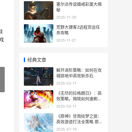
塞尔达传说婚戒彩蛋大揭
秘
2025-11-30
荒野大镖客2远程货运任
战
务攻略
戏
2025-11-27
经典文章
解开进阶策略：如何在攻
城掠地中高效斩杀石
2025-02-11
»
《无尽的拉格朗日》：高
效策略，揭晓如何速刷最
佳开局号！
2025-02-11
《原神》甘雨绘梦之旅：
高效游迹打法全策略 原神
甘雨画师是谁
2025-07-10