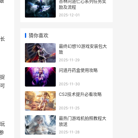
跟
杏林问道仁心系列任务奖
励及流程
2025-12-01
猜你喜欢
长
最终幻想10游戏安装包大
致
2025-11-29
问道丹药盒使用攻略
捉
2025-11-30
可
CS2技术提升必看攻略
2025-11-25
最热门游戏机拍照教程大
玩
放送
2025-11-28
参