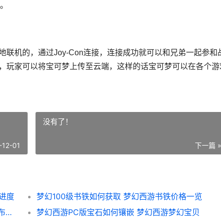
。
本地联机的，通过Joy-Con连接，连接成功就可以和兄弟一起参和
储存，玩家可以将宝可梦上传至云端，这样的话宝可梦可以在各个游
没有了！
-12-01
下一篇 
存进度
梦幻100级书铁如何获取 梦幻西游书铁价格一览
口袋妖怪火红伊布如何进化 口袋妖怪火红伊布进化什么形态最厉害
梦幻西游PC版宝石如何镶嵌 梦幻西游梦幻宝贝