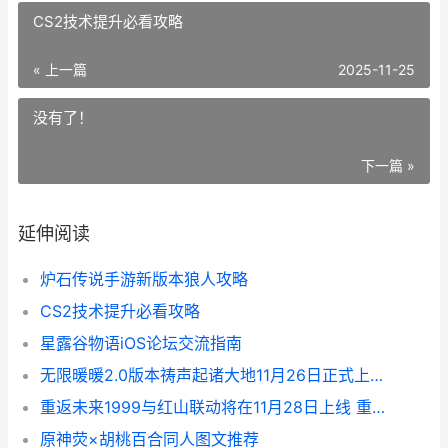
CS2技术提升必看攻略
« 上一篇
2025-11-25
没有了！
下一篇 »
延伸阅读
炉石传说手游新版本狼人攻略
CS2技术提升必看攻略
星露谷物语iOS论坛交流指南
无限暖暖2.0版本祷声起诸大地11月26日正式上线 暖暖无限金币版
重返未来1999与红山联动将在11月28日上线 重返未来1999与乐事联动
原神荧×胡桃百合同人图文推荐