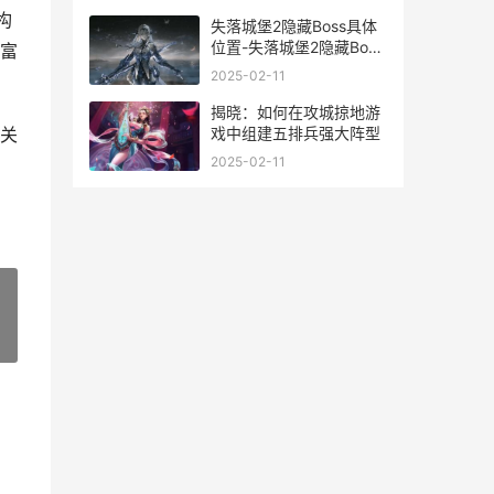
构
失落城堡2隐藏Boss具体
位置-失落城堡2隐藏Boss
富
位置在哪 失落城堡2隐藏
2025-02-11
boss
揭晓：如何在攻城掠地游
戏中组建五排兵强大阵型
关
2025-02-11
»