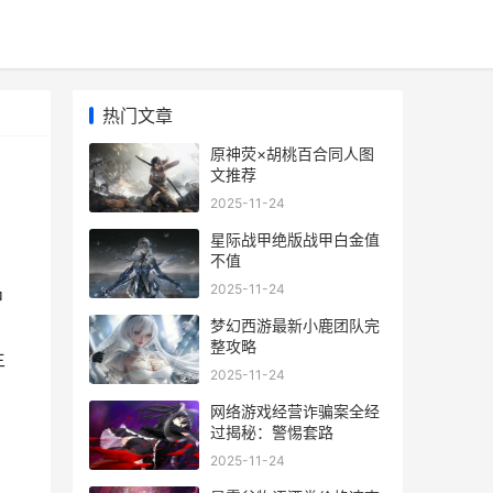
热门文章
原神荧×胡桃百合同人图
文推荐
2025-11-24
星际战甲绝版战甲白金值
不值
2025-11-24
中
梦幻西游最新小鹿团队完
整攻略
主
2025-11-24
网络游戏经营诈骗案全经
过揭秘：警惕套路
2025-11-24