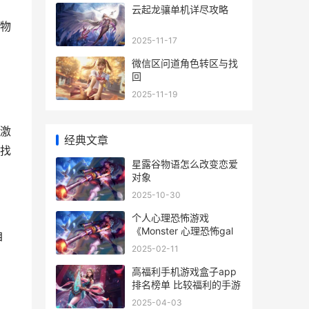
云起龙骧单机详尽攻略
物
2025-11-17
微信区问道角色转区与找
回
2025-11-19
激
经典文章
找
星露谷物语怎么改变恋爱
对象
2025-10-30
个人心理恐怖游戏
《Monster 心理恐怖gal
自
2025-02-11
高福利手机游戏盒子app
排名榜单 比较福利的手游
2025-04-03