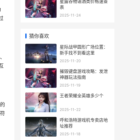
星露谷物语酒类价格速查
表
动
2025-11-24
过
猜你喜欢
星际战甲圆形广场位置：
新手找不到看这里
、
2025-11-20
互
摧毁键盘游戏攻略：发泄
神器玩法指南
2025-11-19
王者荣耀全英雄多少个
的
2025-11-22
符
呼和浩特游戏机专卖店地
址推荐
2025-11-18