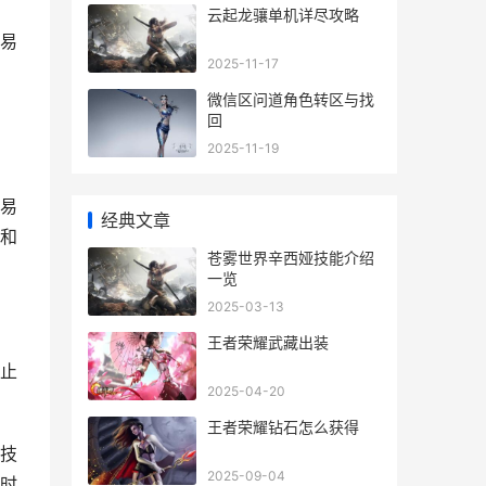
云起龙骧单机详尽攻略
易
2025-11-17
微信区问道角色转区与找
回
2025-11-19
易
经典文章
和
苍雾世界辛西娅技能介绍
一览
2025-03-13
王者荣耀武藏出装
止
2025-04-20
王者荣耀钻石怎么获得
技
2025-09-04
时