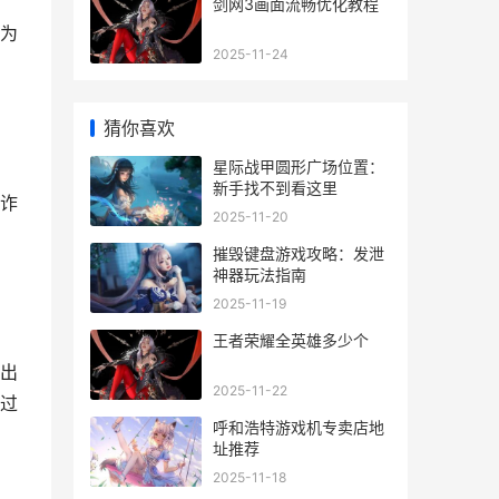
剑网3画面流畅优化教程
为
2025-11-24
猜你喜欢
星际战甲圆形广场位置：
新手找不到看这里
诈
2025-11-20
摧毁键盘游戏攻略：发泄
神器玩法指南
2025-11-19
王者荣耀全英雄多少个
出
2025-11-22
过
呼和浩特游戏机专卖店地
址推荐
2025-11-18