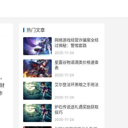
热门文章
网络游戏经营诈骗案全经
过揭秘：警惕套路
2025-11-24
星露谷物语酒类价格速查
表
2025-11-24
，
艾尔登法环黑暗之手用法
财
诈
2025-11-24
炉石传说送礼遇奖励获取
技巧
2025-11-24