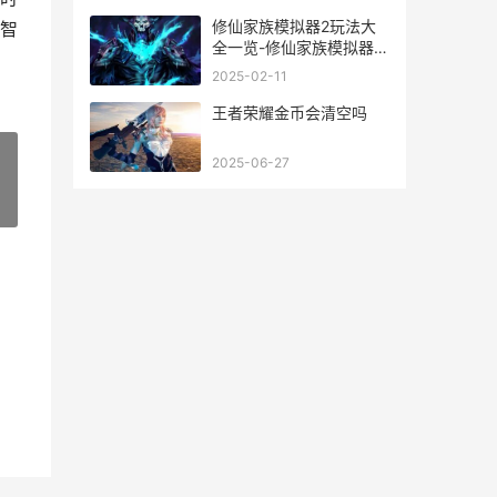
修仙家族模拟器2玩法大
智
全一览-修仙家族模拟器2
怎么玩 修仙家族模拟器
2025-02-11
8.4代码大全
王者荣耀金币会清空吗
2025-06-27
»