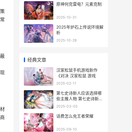
原神何克雷电？元素克制
策
2025-10-31
常
2025年炉石上传说环境解
析
2025-10-28
蔽
经典文章
汉家松鼠手机游戏新作
现
《对决 汉家松鼠 游戏
2025-02-11
第七史诗新人应该选择哪
些主推人物 第七史诗新手
阵容
2025-03-05
材
话费怎么充王者荣耀
商
2025-09-10