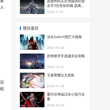
家
逃离鸭科夫农场镇进阶狙
击手3任务如何做 逃离鸭
人
科夫农场镇雇佣兵
2025-11-01
猜你喜欢
淡水Switch馆打卡指南
2025-10-30
武林绝学手游通关全攻略
2025-10-31
王者荣耀五大皮肤
议
2025-10-29
和
塞尔达神庙过关小技巧合
集
2025-10-30