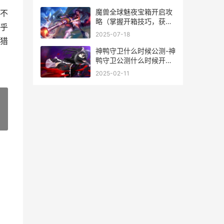
魔兽全球魅夜宝箱开启攻
不
略（掌握开箱技巧，获取
乎
珍稀装备）
2025-07-18
猎
神鸭守卫什么时候公测-神
鸭守卫公测什么时候开始
神鸭特攻boss攻略
2025-02-11
»