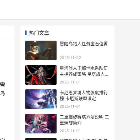
热门文章
冒险岛猎人任务宝石位置
2025-11-02
星塔旅人千都世水系队伍
主控养成策略 星塔旅人千
都世养成材料
2025-11-01
需
卡厄思梦境人物强度排行
岛
榜 卡厄斯联盟设定
2025-11-01
二重螺旋赛琪方法说明 二
重螺旋简介
2025-11-01