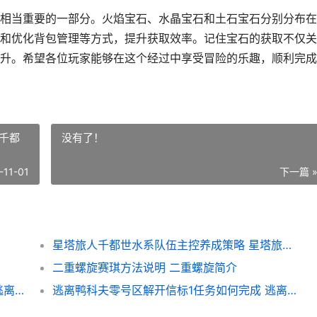
相当重要的一部分。火焰宝石、水晶宝石和土石宝石分别分布在
和优化背包管理等方式，提升获取效率。记住宝石的获取不仅关
升。希望各位玩家能够在这个经过中享受冒险的乐趣，顺利完成
千都
没有了！
-11-01
下一篇 
星塔旅人千都世水系队伍主控养成策略 星塔旅人千都世养成材料
二重螺旋赛琪方法说明 二重螺旋简介
逃离鸭科夫农场镇进阶狙击手3任务如何做 逃离鸭科夫农场镇雇佣兵
逃离鸭科夫零号区解开信标1任务如何完成 逃离鸭科夫零号区保险箱钥匙