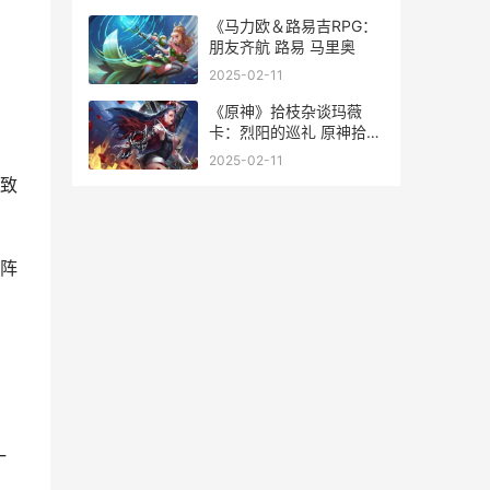
《马力欧＆路易吉RPG：
朋友齐航 路易 马里奥
2025-02-11
《原神》拾枝杂谈玛薇
卡：烈阳的巡礼 原神拾枝
者的三个问题
2025-02-11
致
阵
一