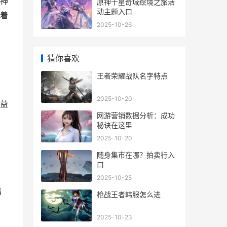
神
原神千星奇域绘境之旅活
动主题入口
着
2025-10-26
猜你喜欢
王者荣耀战队名字特点
2025-10-20
益
网游营销数据分析：成功
秘诀在这里
2025-10-20
随身集市在哪？拍卖行入
口
2025-10-25
出
枪战王者韩服怎么进
2025-10-23