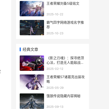
王者荣耀刘备5级铭文
2025-10-22
霸气四字网络游戏名字推
荐
2025-10-23
经典文章
《影之刃魂》：探寻绝顶
心法，打造无人能敌战斗
之魂！
2025-02-12
效
王者荣耀S7诸葛亮出装攻
略
2025-05-29
饿狼传说隐藏内容揭秘
2025-09-13