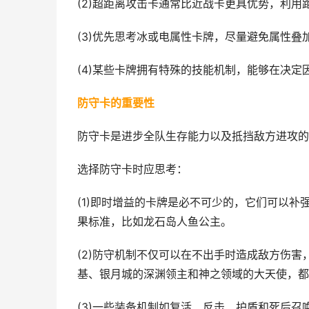
(2)超距离攻击卡通常比近战卡更具优势，利用
(3)优先思考冰或电属性卡牌，尽量避免属性
(4)某些卡牌拥有特殊的技能机制，能够在决定
防守卡的重要性
防守卡是进步全队生存能力以及抵挡敌方进攻的
选择防守卡时应思考：
(1)即时增益的卡牌是必不可少的，它们可以
果标准，比如龙石岛人鱼公主。
(2)防守机制不仅可以在不出手时造成敌方伤
基、银月城的深渊领主和神之领域的大天使，都
(3)一些装备机制如复活、反击、护盾和死后